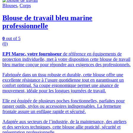
Blouses
,
Corps
Blouse de travail bleu marine
professionnelle
0
out of 5
(0)
EPI Maroc, votre fournisseur
de référence en équipements de
protection individuelle, met à votre disposition cette blouse de travail
bleu marine conçue pour répondre aux exigences des professionnels.
Fabriquée dans un tissu robuste et durable, cette blouse offre une
excellente résistance à l’usure quotidienne tout en garantissant un
confort optimal. Sa coupe ergonomique permet une aisance de
mouvement, idéale pour les longues journées de travail.
Elle est équipée de plusieurs poches fonctionnelles, parfaites pour
ranger outils, stylos ou accessoires indispensables. La fermeture
frontale assure un enfilage rapide et sécurisé.
Adaptée aux secteurs de l’industrie, de la maintenance, des ateliers
et des services techniques, cette blouse allie praticité, sécurité et
présentation professionnelle.