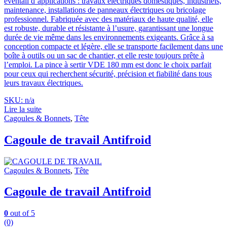
éventail d’applications : travaux électriques domestiques, industriels,
maintenance, installations de panneaux électriques ou bricolage
professionnel. Fabriquée avec des matériaux de haute qualité, elle
est robuste, durable et résistante à l’usure, garantissant une longue
durée de vie même dans les environnements exigeants. Grâce à sa
conception compacte et légère, elle se transporte facilement dans une
boîte à outils ou un sac de chantier, et elle reste toujours prête à
l’emploi. La pince à sertir VDE 180 mm est donc le choix parfait
pour ceux qui recherchent sécurité, précision et fiabilité dans tous
leurs travaux électriques.
SKU: n/a
Lire la suite
Cagoules & Bonnets
,
Tête
Cagoule de travail Antifroid
Cagoules & Bonnets
,
Tête
Cagoule de travail Antifroid
0
out of 5
(0)