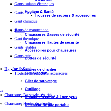
Gants isolants électriques
Hygiène & Santé
Gants tricotés
Trousses de secours & accessoires
Gant chimique
Gants de manutention
Pieds
Chaussures Basses de sécurité
Gant thermique
Chaussures Hautes de sécurité
Gants jetables
Accessoires pour chaussures
Gants cuir
Bottes de sécurité
Hygiène & Santé
Accessoires de chantier
Signalisation
Trousses de secours & accessoires
Gilet de sauvetage
Outillage
ds
Chaussures Basses de sécurité
Douches sécurité & Lave-yeux
Chaussures Hautes de sécurité
Détecteur de gaz portable