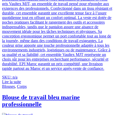
gris Vaultex MJT, un ensemble de travail pensé pour répondre aux
exigences des professionnels. Confectionné dans un tissu résistant et
durable, cet ensemble garantit une excellente tenue face à l’usure
quotidienne tout en offrant un confort optimal. La veste est dotée de
poches pratiques facilitant le rangement des outils et accessoires
indispensables, tandis que le pantalon assure une aisance de
mouvement idéale pour les tâches techniques et physiques. Sa
conception ergonomique permet un port confortable tout au long de
la journée, même dans des conditions de travail exigeantes. La
couleur grise apporte une touche professionnelle adaptée à tous les
environnements industriels, logistiques ou de maintenance. Grâce à
sa qualité et sa fiabilité, cet ensemble Vaultex MJT représente un
choix sûr pour les entreprises recherchant performance, sécurité et
durabilité. EPI Maroc garantit un prix compétitif, une livraison
rapide partout au Maroc et un service après-vente de confiance.
SKU: n/a
Lire la suite
Blouses
,
Corps
Blouse de travail bleu marine
professionnelle