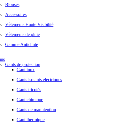
Blouses
Accessoires
Vêtements Haute Visibilité
Vêtements de pluie
Gamme Antichute
ins
Gants de protection
Gant inox
Gants isolants électriques
Gants tricotés
Gant chimique
Gants de manutention
Gant thermique