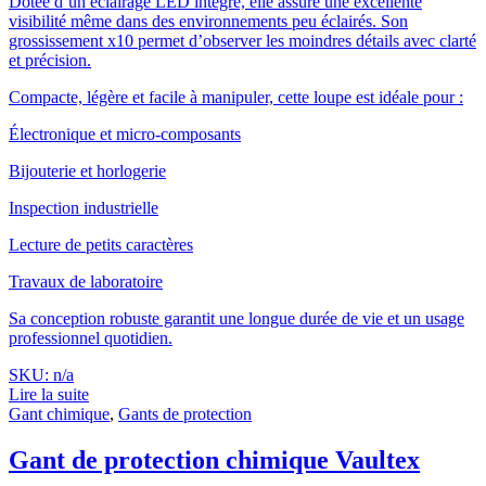
Dotée d’un éclairage LED intégré, elle assure une excellente
visibilité même dans des environnements peu éclairés. Son
grossissement x10 permet d’observer les moindres détails avec clarté
et précision.
Compacte, légère et facile à manipuler, cette loupe est idéale pour :
Électronique et micro-composants
Bijouterie et horlogerie
Inspection industrielle
Lecture de petits caractères
Travaux de laboratoire
Sa conception robuste garantit une longue durée de vie et un usage
professionnel quotidien.
SKU: n/a
Lire la suite
Gant chimique
,
Gants de protection
Gant de protection chimique Vaultex