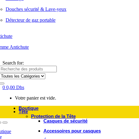
Douches sécurité & Lave-yeux
Détecteur de gaz portable
ichute
mme Antichute
Search for:
0
0,00
Dhs
Votre panier est vide.
Boutique
Tête
Protection de la Tête
Casques de sécurité
Accessoires pour casques
tique
e