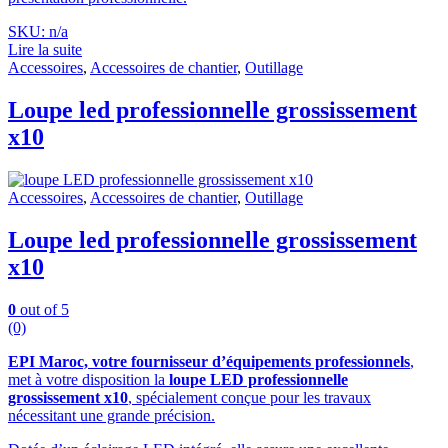
SKU: n/a
Lire la suite
Accessoires
,
Accessoires de chantier
,
Outillage
Loupe led professionnelle grossissement
x10
Accessoires
,
Accessoires de chantier
,
Outillage
Loupe led professionnelle grossissement
x10
0
out of 5
(0)
EPI Maroc, votre fournisseur d’équipements professionnels
,
met à votre disposition la
loupe LED professionnelle
grossissement x10
, spécialement conçue pour les travaux
nécessitant une grande précision.