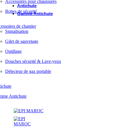
Accessoires pour chaussures
Antichute
Bottes de sécurité
Gamme Antichute
essoires de chantier
Signalisation
Gilet de sauvetage
Outillage
Douches sécurité & Lave-yeux
Détecteur de gaz portable
ichute
mme Antichute