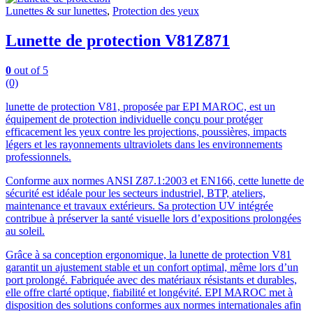
Lunettes & sur lunettes
,
Protection des yeux
Lunette de protection V81Z871
0
out of 5
(0)
lunette de protection V81, proposée par EPI MAROC, est un
équipement de protection individuelle conçu pour protéger
efficacement les yeux contre les projections, poussières, impacts
légers et les rayonnements ultraviolets dans les environnements
professionnels.
Conforme aux normes ANSI Z87.1:2003 et EN166, cette lunette de
sécurité est idéale pour les secteurs industriel, BTP, ateliers,
maintenance et travaux extérieurs. Sa protection UV intégrée
contribue à préserver la santé visuelle lors d’expositions prolongées
au soleil.
Grâce à sa conception ergonomique, la lunette de protection V81
garantit un ajustement stable et un confort optimal, même lors d’un
port prolongé. Fabriquée avec des matériaux résistants et durables,
elle offre clarté optique, fiabilité et longévité. EPI MAROC met à
disposition des solutions conformes aux normes internationales afin