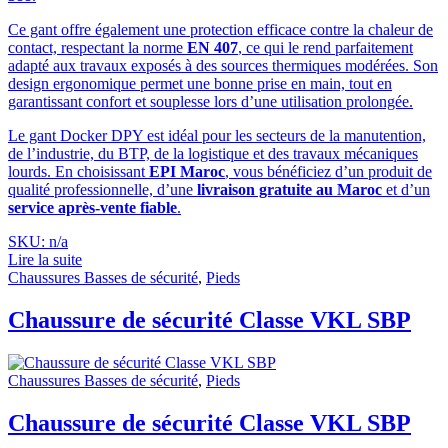
Ce gant offre également une protection efficace contre la chaleur de
contact, respectant la norme
EN 407
, ce qui le rend parfaitement
adapté aux travaux exposés à des sources thermiques modérées. Son
design ergonomique permet une bonne prise en main, tout en
garantissant confort et souplesse lors d’une utilisation prolongée.
Le gant Docker DPY est idéal pour les secteurs de la manutention,
de l’industrie, du BTP, de la logistique et des travaux mécaniques
lourds. En choisissant
EPI Maroc
, vous bénéficiez d’un produit de
qualité professionnelle, d’une
livraison gratuite au Maroc
et d’un
service après-vente fiable
.
SKU: n/a
Lire la suite
Chaussures Basses de sécurité
,
Pieds
Chaussure de sécurité Classe VKL SBP
Chaussures Basses de sécurité
,
Pieds
Chaussure de sécurité Classe VKL SBP