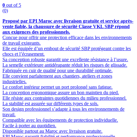
0
out of 5
(0)
Proposé par EPI Maroc avec livraison gratuite et service après-
vente fiable, la chaussure de sécurité Classe VKL SBP répond
aux exigences des professionnels.
Conçue pour offrir une protection efficace dans les environnements
de travail exigeants.
Elle est équipée d’un embout de sécurité SBP protégeant contre les
chocs et l’écrasement.
Sa conception robuste garantit une excellente résistance à l’usure.
La semelle extérieure antidérapante réduit les risques de glissade.
Fabriquée en cuir de qualité pour une durabilité optimale.
Elle convient parfaitement aux chantiers, ateliers et zones
industrielles.
Le confort intérieur permet un port prolongé sans fatigue.
La conception ergonomique assure un bon maintien du pied.
Elle résiste aux contraintes quotidiennes du milieu professionnel.
La stabilité est assurée sur différents types de sols.
Son design professionnel s’adapte à tous les environnements de
travail.
Compatible avec les équipements de protection individuelle.
Facile à porter au quotidien.
Disponible partout au Maroc avec livraison gratuite.
EPI Maroc garantit fiabilité et performance professionnelle.