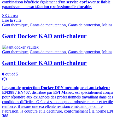
combinaison bénéficie également d’un
service après-vente fiable
,
garantissant une
satisfaction professionnelle durable
.
SKU: n/a
Lire la suite
Gant thermique
,
Gants de manutention
,
Gants de protection
,
Mains
Gant Docker KAD anti-chaleur
Gant thermique
,
Gants de manutention
,
Gants de protection
,
Mains
Gant Docker KAD anti-chaleur
0
out of 5
(0)
Le
gant de protection Docker DPY mécanique et anti-chaleur
EN388 / EN407
, distribué par
EPI Maroc
, est spécialement conçu
pour répondre aux exigences des professionnels travaillant dans des
conditions difficiles. Grâce à sa conception robuste en cuir et textile
renforcé, il assure une excellente résistance mécanique contre
l’abrasion, la coupure et la déchirure, conformément à la norme
EN
388
.