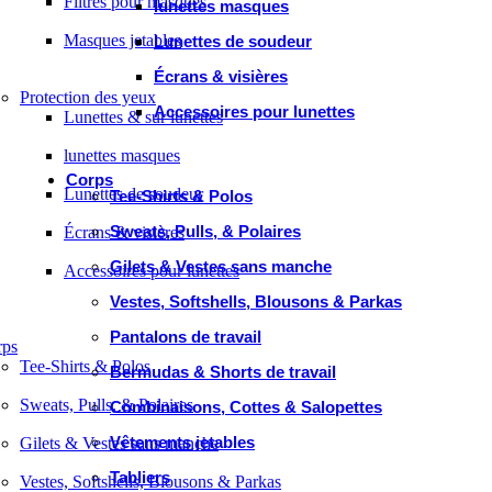
Filtres pour masques
lunettes masques
Masques jetables
Lunettes de soudeur
Écrans & visières
Protection des yeux
Accessoires pour lunettes
Lunettes & sur lunettes
lunettes masques
Corps
Lunettes de soudeur
Tee-Shirts & Polos
Sweats, Pulls, & Polaires
Écrans & visières
Gilets & Vestes sans manche
Accessoires pour lunettes
Vestes, Softshells, Blousons & Parkas
Pantalons de travail
rps
Tee-Shirts & Polos
Bermudas & Shorts de travail
Sweats, Pulls, & Polaires
Combinaisons, Cottes & Salopettes
Vêtements jetables
Gilets & Vestes sans manche
Tabliers
Vestes, Softshells, Blousons & Parkas