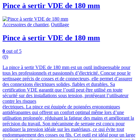
Pince à sertir VDE de 180 mm
Accessoires de chantier
,
Outillage
Pince à sertir VDE de 180 mm
0
out of 5
(0)
La pince à sertir VDE de 180 mm est un outil indispensable pour
tous les professionnels et passionnés d’électricité. Conçue pour le
sertissage précis de cosses et de connecteurs, elle permet d’assurer
des connexions électriques solides, fiables et durables. Sa
certification VDE garantit que l’outil peut être utilisé en toute
sécurité sur des installations sous tension, protégeant l’utilisateur
contre les risques
électriques. La pince est équipée de poignées ergonomiques
antidérapantes qui offrent un confort optimal même lors d’une
utilisation prolongée, réduisant la fatigue des mains et améliorant la
précision du travail. Son mécanisme de serrage est conçu pour
appliquer la pression idéale sur les matériaux, ce qui évite tout
endommagement des cosses ou fils. Cet outil est idéal pour un large