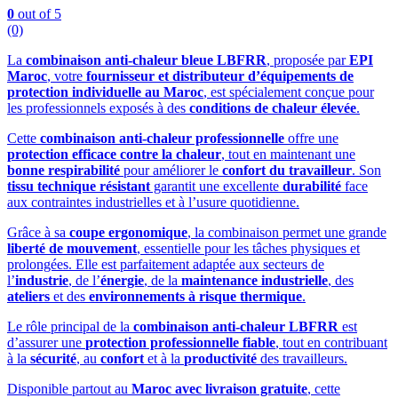
0
out of 5
(0)
La
combinaison anti-chaleur bleue LBFRR
, proposée par
EPI
Maroc
, votre
fournisseur et distributeur d’équipements de
protection individuelle au Maroc
, est spécialement conçue pour
les professionnels exposés à des
conditions de chaleur élevée
.
Cette
combinaison anti-chaleur professionnelle
offre une
protection efficace contre la chaleur
, tout en maintenant une
bonne respirabilité
pour améliorer le
confort du travailleur
. Son
tissu technique résistant
garantit une excellente
durabilité
face
aux contraintes industrielles et à l’usure quotidienne.
Grâce à sa
coupe ergonomique
, la combinaison permet une grande
liberté de mouvement
, essentielle pour les tâches physiques et
prolongées. Elle est parfaitement adaptée aux secteurs de
l’
industrie
, de l’
énergie
, de la
maintenance industrielle
, des
ateliers
et des
environnements à risque thermique
.
Le rôle principal de la
combinaison anti-chaleur LBFRR
est
d’assurer une
protection professionnelle fiable
, tout en contribuant
à la
sécurité
, au
confort
et à la
productivité
des travailleurs.
Disponible partout au
Maroc avec livraison gratuite
, cette