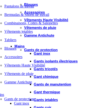
Blouses
Pantalons de travail
Accessoires
Bermudas & Shorts de travail
Vêtements Haute Visibilité
Combinaisons, Cottes & Salopettes
Vêtements de pluie
Vêtements jetables
Gamme Antichute
Tabliers
Mains
Blouses
Gants de protection
Gant inox
Accessoires
Gants isolants électriques
Vêtements Haute Visibilité
Gants tricotés
Vêtements de pluie
Gant chimique
Gamme Antichute
Gants de manutention
Gant thermique
ins
Gants de protection
Gants jetables
Gant inox
Gants cuir