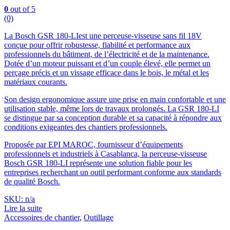
0
out of 5
(0)
La Bosch GSR 180-LIest une perceuse-visseuse sans fil 18V
conçue pour offrir robustesse, fiabilité et performance aux
professionnels du bâtiment, de l’électricité et de la maintenance.
Dotée d’un moteur puissant et d’un couple élevé, elle permet un
perçage précis et un vissage efficace dans le bois, le métal et les
matériaux courants.
Son design ergonomique assure une prise en main confortable et une
utilisation stable, même lors de travaux prolongés. La GSR 180-LI
se distingue par sa conception durable et sa capacité à répondre aux
conditions exigeantes des chantiers professionnels.
Proposée par EPI MAROC, fournisseur d’équipements
professionnels et industriels à Casablanca, la perceuse-visseuse
Bosch GSR 180-LI représente une solution fiable pour les
entreprises recherchant un outil performant conforme aux standards
de qualité Bosch.
SKU: n/a
Lire la suite
Accessoires de chantier
,
Outillage