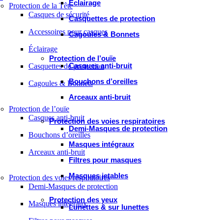
Éclairage
Protection de la Tête
Casques de sécurité
Casquettes de protection
Accessoires pour casques
Cagoules & Bonnets
Éclairage
Protection de l’ouïe
Casques anti-bruit
Casquettes de protection
Bouchons d’oreilles
Cagoules & Bonnets
Arceaux anti-bruit
Protection de l’ouïe
Casques anti-bruit
Protection des voies respiratoires
Demi-Masques de protection
Bouchons d’oreilles
Masques intégraux
Arceaux anti-bruit
Filtres pour masques
Masques jetables
Protection des voies respiratoires
Demi-Masques de protection
Protection des yeux
Masques intégraux
Lunettes & sur lunettes