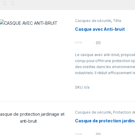
Casques de sécurité
,
Tête
Casque avec Anti-bruit
(0)
0
o
Le casque avec anti-bruit, propos
u
t
conçu pour offrir une protection op
o
f
des oreilles dans les environneme
5
industriels. Il réduit efficacement l
en protégeant contre les impacts l
collisions accidentelles.
SKU: n/a
Léger et ergonomique, ce casque 
ajustement facile pour un port pro
Idéal pour les secteurs industrie, c
Casques de sécurité
,
Protection d
maintenance et travaux en atelier ou
combine sécurité auditive et prote
Casque de protection jardina
des conditions de travail sûres et 
(0)