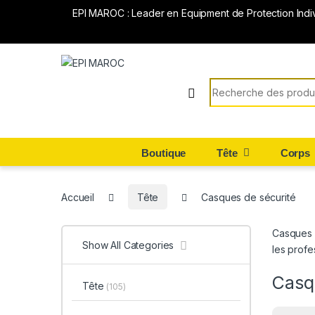
EPI MAROC : Leader en Equipment de Protection Indi
Search for:
Boutique
Tête
Corps
Accueil
Tête
Casques de sécurité
Casques d
Show All Categories
les profe
Casq
Tête
(105)