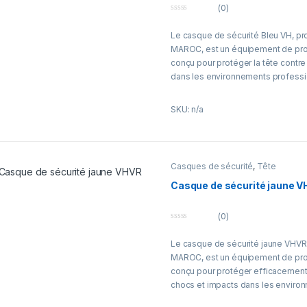
garantit un bon équilibre entre sécur
(0)
compatible avec divers accessoires
0
visière, lampe ou protection audi
o
Le casque de sécurité Bleu VH, pr
u
fournit des casques conformes a
t
MAROC, est un équipement de prot
o
sécurité pour assurer la protection 
f
conçu pour protéger la tête contre
5
dans les environnements professi
Sa couleur bleue permet une identi
SKU: n/a
équipes sur les chantiers et sites 
VH est adapté aux secteurs du BTP, 
maintenance et des travaux extéri
Casques de sécurité
,
Tête
Conçu pour un port prolongé, il gara
et compatibilité avec plusieurs ac
Casque de sécurité jaune 
jugulaire, visière, protection audi
casque. EPI MAROC fournit des ca
(0)
durables répondant aux besoins d
0
o
Le casque de sécurité jaune VHVR
u
t
MAROC, est un équipement de prot
o
f
conçu pour protéger efficacement 
5
chocs et impacts dans les enviro
professionnels à risques.