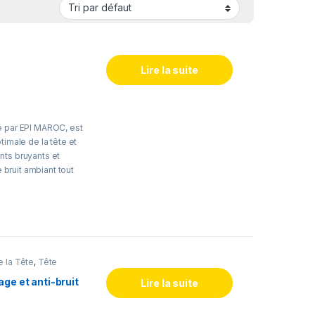
Lire la suite
é par EPI MAROC, est
timale de la tête et
nts bruyants et
e bruit ambiant tout
égers et les
assure confort et
longé sans fatigue.
onstruction,
e la Tête
,
Tête
 extérieur, il
ction de la tête pour
ge et anti-bruit
Lire la suite
confortables.