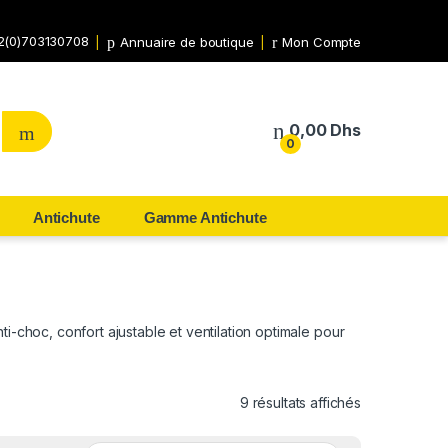
2(0)703130708
Annuaire de boutique
Mon Compte
0,00
Dhs
0
Antichute
Gamme Antichute
i-choc, confort ajustable et ventilation optimale pour
9 résultats affichés