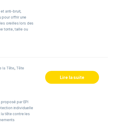
ls bénéficient d’un
normes de sécurité,
t anti-bruit,
confort optimal et
pour offrir une
nements les plus
es oreilles lors des
e tonte, taille ou
acts légers tout en
biant, garantissant
.
est confortable pour
ment ajustable selon
e la Tête
,
Tête
nels du jardinage,
et travaux forestiers,
Lire la suite
t confort, répondant
eures intensives.
énéficient d’un
 proposé par EPI
ux normes de
ection individuelle
le, confort optimal
la tête contre les
 de jardinage ou
nnements