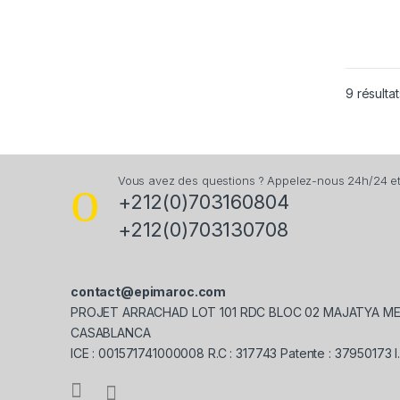
9 résultat
Vous avez des questions ? Appelez-nous 24h/24 et 
+212(0)703160804
+212(0)703130708
contact@epimaroc.com
PROJET ARRACHAD LOT 101 RDC BLOC 02 MAJATYA M
CASABLANCA
ICE : 001571741000008 R.C : 317743 Patente : 37950173 I.