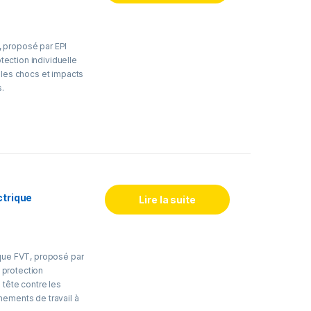
eurs, le casque PTH
essoires tels que
tive ou lampe de
 proposé par EPI
lutions fiables et
ection individuelle
t le confort des
 les chocs et impacts
s.
fication rapide du
es de sécurité,
zone. Le casque VHR
l’industrie, de la
eurs.
e confort, stabilité et
ctrique
Lire la suite
ires tels que
tive ou lampe de
asques durables et
es professionnels.
ique FVT, proposé par
protection
 tête contre les
nements de travail à