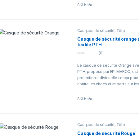
SKU: n/a
Sa couleur jaune haute visibilité p
identification rapide du porteur et 
sur les chantiers, sites industriels
circulation. Le casque VHVR est a
Casques de sécurité
,
Tête
du BTP, de l’industrie, de la maint
extérieurs.
Casque de sécurité orange
textile PTH
Conçu pour un port prolongé, il offr
(0)
compatibilité avec divers accesso
0
jugulaire, visière, protection audi
o
Le casque de sécurité Orange ave
u
casque. EPI MAROC propose des c
t
PTH, proposé par EPI MAROC, est
o
performants pour assurer la sécur
f
protection individuelle conçu pour 
professionnels.
5
contre les chocs et impacts sur les
industriels.
SKU: n/a
Équipé d’une suspension textile, c
une excellente absorption des cho
accru lors d’un port prolongé. Sa 
améliore la visibilité du porteur, re
Casques de sécurité
,
Tête
dans les zones à risques.
Casque de sécurité Rouge
Adapté aux secteurs du BTP, de l’in