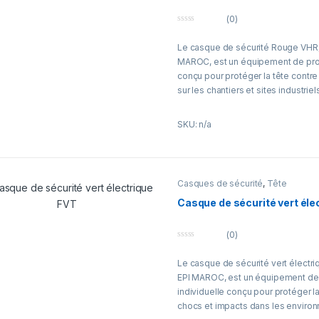
maintenance et des travaux extéri
(0)
est compatible avec plusieurs acc
0
jugulaire, visière, protection audi
o
Le casque de sécurité Rouge VHR,
u
casque. EPI MAROC propose des so
t
MAROC, est un équipement de prot
o
durables pour assurer la sécurité e
f
conçu pour protéger la tête contre
professionnels.
5
sur les chantiers et sites industriel
Sa couleur rouge permet une identi
SKU: n/a
porteur, notamment pour les équip
maintenance ou responsables de 
est adapté aux secteurs du BTP, de 
maintenance et des travaux extéri
Casques de sécurité
,
Tête
Conçu pour un port prolongé, il offr
Casque de sécurité vert éle
compatibilité avec divers accesso
jugulaire, visière, protection audi
(0)
casque. EPI MAROC propose des c
0
fiables pour assurer la sécurité d
o
Le casque de sécurité vert électr
u
t
EPI MAROC, est un équipement de 
o
f
individuelle conçu pour protéger la
5
chocs et impacts dans les environ