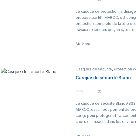
Avec EPI MAROC, les professionne
0
équipement fiable, conforme aux 
o
Le casque de protection jardinage e
u
garantissant protection maximale, 
t
proposé par EPI MAROC, est conçu 
o
durabilité, même dans les environ
f
protection complète de la tête et d
exigeants.
5
travaux extérieurs bruyants, tels qu
élagage. Il protège contre les imp
réduisant efficacement le bruit am
SKU: n/a
sécurité et confort pour l’utilisateur
Léger et ergonomique, ce casque 
une utilisation prolongée et facile
Casques de sécurité
,
Protection d
la taille. Idéal pour les profession
espaces verts, entretien extérieur 
Casque de sécurité Blanc
il combine protection, durabilité e
aux exigences des activités extéri
(0)
0
Avec EPI MAROC, les utilisateurs b
o
Le casque de sécurité Blanc ABS2,
u
équipement fiable et conforme a
t
MAROC, est un équipement de prot
o
sécurité, offrant protection maxima
f
conçu pour protéger efficacement 
et durabilité dans tous les travaux
5
chocs et impacts dans les enviro
environnement bruyant.
professionnels exigeants.