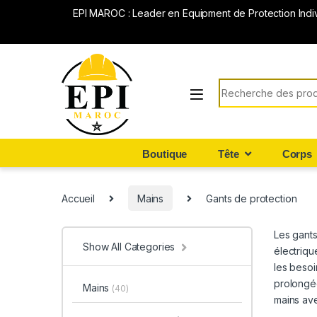
EPI MAROC : Leader en Equipment de Protection Indi
Search for:
Boutique
Tête
Corps
Accueil
Mains
Gants de protection
Les gants
Show All Categories
électriq
les besoin
prolongée
Mains
(40)
mains ave