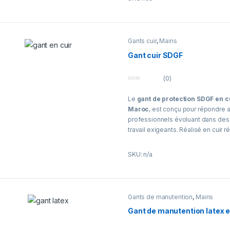
Fabriqué en cuir croûte renforcé p
résistance à l’abrasion.
Paume renforcée pour une meilleur
Confort optimal pour un usage pro
Gants cuir
,
Mains
Idéal pour environnements industr
Gant cuir SDGF
Maroc
(0)
0
o
Le
gant de protection SDGF en c
u
t
Maroc
, est conçu pour répondre
o
f
professionnels évoluant dans de
5
travail exigeants. Réalisé en cuir ré
efficacement les mains contre l’ab
frottements et les risques mécani
SKU: n/a
modérés.
Grâce à sa conception ergonomiqu
excellente dextérité tout en garant
Gants de manutention
,
Mains
durable. Le cuir souple permet un
main des outils, tandis que le poig
Gant de manutention latex 
améliore la stabilité et limite l’infi