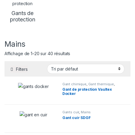
Gants de
protection
Mains
Affichage de 1–20 sur 40 résultats
Filters
Gant chimique
,
Gant thermique
,
Gants de manutention
,
Gants de
Gant de protection Vaultex
protection
,
Mains
Docker
Gants cuir
,
Mains
Gant cuir SDGF