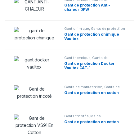
protection
,
Mains
Gant de protection Anti-
chaleur DPW
Gant chimique
,
Gants de protection
Gant de protection chimique
Vaultex
Gant thermique
,
Gants de
manutention
,
Gants de protection
,
Gant de protection Docker
Mains
Vaultex CAT-1
Gants de manutention
,
Gants de
protection
,
Mains
Gant de protection en cotton
Gants tricotés
,
Mains
Gant de protection en cotton