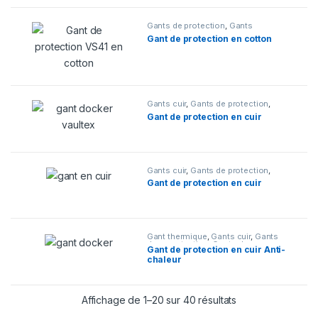
Gants de protection
,
Gants
tricotés
,
Mains
Gant de protection en cotton
Gants cuir
,
Gants de protection
,
Mains
Gant de protection en cuir
Gants cuir
,
Gants de protection
,
Mains
Gant de protection en cuir
Gant thermique
,
Gants cuir
,
Gants
de manutention
,
Gants de
Gant de protection en cuir Anti-
protection
,
Mains
chaleur
Affichage de 1–20 sur 40 résultats