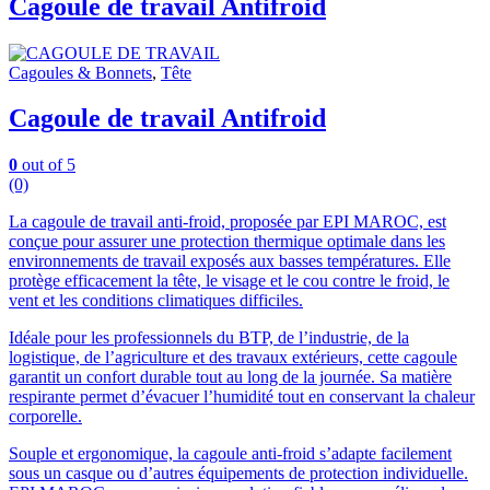
Cagoule de travail Antifroid
Cagoules & Bonnets
,
Tête
Cagoule de travail Antifroid
0
out of 5
(0)
La cagoule de travail anti-froid, proposée par EPI MAROC, est
conçue pour assurer une protection thermique optimale dans les
environnements de travail exposés aux basses températures. Elle
protège efficacement la tête, le visage et le cou contre le froid, le
vent et les conditions climatiques difficiles.
Idéale pour les professionnels du BTP, de l’industrie, de la
logistique, de l’agriculture et des travaux extérieurs, cette cagoule
garantit un confort durable tout au long de la journée. Sa matière
respirante permet d’évacuer l’humidité tout en conservant la chaleur
corporelle.
Souple et ergonomique, la cagoule anti-froid s’adapte facilement
sous un casque ou d’autres équipements de protection individuelle.