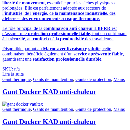
liberté de mouvement
, essentielle pour les tâches physiques et
prolongées. Elle est parfaitement adaptée aux secteurs de
l’
industrie
, de l’
énergie
, de la
maintenance industrielle
, des
ateliers
et des
environnements à risque thermique
.
Le rôle principal de la
combinaison anti-chaleur LBFRR
est
d’assurer une
protection professionnelle fiable
, tout en contribuant
à la
sécurité
, au
confort
et à la
productivité
des travailleurs.
Disponible partout au
Maroc avec livraison gratuite
, cette
combinaison bénéficie également d’un
service après-vente fiable
,
garantissant une
satisfaction professionnelle durable
.
SKU: n/a
Lire la suite
Gant thermique
,
Gants de manutention
,
Gants de protection
,
Mains
Gant Docker KAD anti-chaleur
Gant thermique
,
Gants de manutention
,
Gants de protection
,
Mains
Gant Docker KAD anti-chaleur