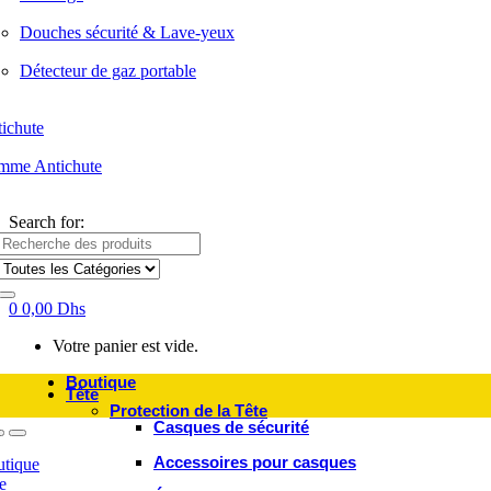
Douches sécurité & Lave-yeux
Détecteur de gaz portable
ichute
mme Antichute
Search for:
0
0,00
Dhs
Votre panier est vide.
Boutique
Tête
Protection de la Tête
Casques de sécurité
Accessoires pour casques
tique
e