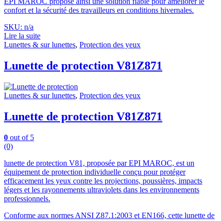
EPI MAROC propose ainsi une solution fiable pour améliorer le
confort et la sécurité des travailleurs en conditions hivernales.
SKU: n/a
Lire la suite
Lunettes & sur lunettes
,
Protection des yeux
Lunette de protection V81Z871
Lunettes & sur lunettes
,
Protection des yeux
Lunette de protection V81Z871
0
out of 5
(0)
lunette de protection V81, proposée par EPI MAROC, est un
équipement de protection individuelle conçu pour protéger
efficacement les yeux contre les projections, poussières, impacts
légers et les rayonnements ultraviolets dans les environnements
professionnels.
Conforme aux normes ANSI Z87.1:2003 et EN166, cette lunette de