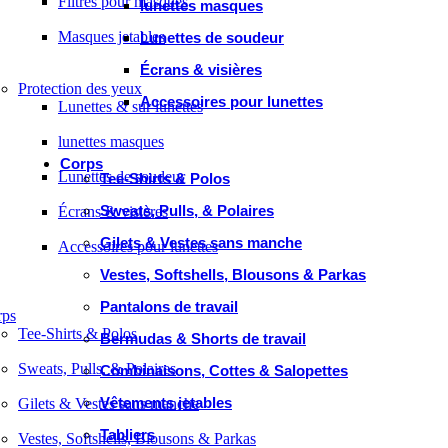
Filtres pour masques
lunettes masques
Masques jetables
Lunettes de soudeur
Écrans & visières
Protection des yeux
Accessoires pour lunettes
Lunettes & sur lunettes
lunettes masques
Corps
Lunettes de soudeur
Tee-Shirts & Polos
Sweats, Pulls, & Polaires
Écrans & visières
Gilets & Vestes sans manche
Accessoires pour lunettes
Vestes, Softshells, Blousons & Parkas
Pantalons de travail
rps
Tee-Shirts & Polos
Bermudas & Shorts de travail
Sweats, Pulls, & Polaires
Combinaisons, Cottes & Salopettes
Vêtements jetables
Gilets & Vestes sans manche
Tabliers
Vestes, Softshells, Blousons & Parkas