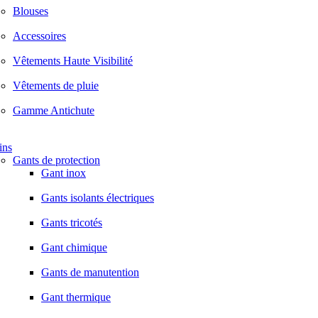
Blouses
Accessoires
Vêtements Haute Visibilité
Vêtements de pluie
Gamme Antichute
ins
Gants de protection
Gant inox
Gants isolants électriques
Gants tricotés
Gant chimique
Gants de manutention
Gant thermique