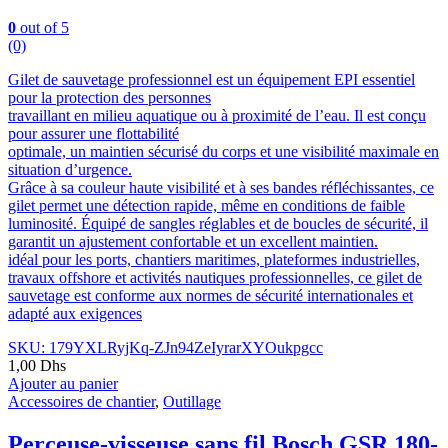
0
out of 5
(0)
Gilet de sauvetage professionnel est un équipement EPI essentiel
pour la protection des personnes
travaillant en milieu aquatique ou à proximité de l’eau. Il est conçu
pour assurer une flottabilité
optimale, un maintien sécurisé du corps et une visibilité maximale en
situation d’urgence.
Grâce à sa couleur haute visibilité et à ses bandes réfléchissantes, ce
gilet permet une détection rapide, même en conditions de faible
luminosité. Équipé de sangles réglables et de boucles de sécurité, il
garantit un ajustement confortable et un excellent maintien.
idéal pour les ports, chantiers maritimes, plateformes industrielles,
travaux offshore et activités nautiques professionnelles, ce gilet de
sauvetage est conforme aux normes de sécurité internationales et
adapté aux exigences
SKU: 179YXLRyjKq-ZJn94ZeIyrarXYOukpgcc
1,00
Dhs
Ajouter au panier
Accessoires de chantier
,
Outillage
Perceuse-visseuse sans fil Bosch GSR 180-