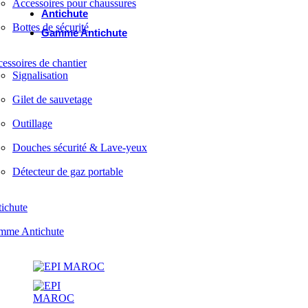
Accessoires pour chaussures
Antichute
Bottes de sécurité
Gamme Antichute
essoires de chantier
Signalisation
Gilet de sauvetage
Outillage
Douches sécurité & Lave-yeux
Détecteur de gaz portable
ichute
mme Antichute