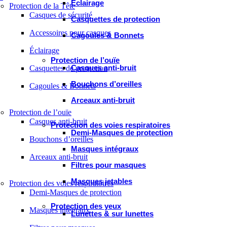
Éclairage
Protection de la Tête
Casques de sécurité
Casquettes de protection
Accessoires pour casques
Cagoules & Bonnets
Éclairage
Protection de l’ouïe
Casques anti-bruit
Casquettes de protection
Bouchons d’oreilles
Cagoules & Bonnets
Arceaux anti-bruit
Protection de l’ouïe
Casques anti-bruit
Protection des voies respiratoires
Demi-Masques de protection
Bouchons d’oreilles
Masques intégraux
Arceaux anti-bruit
Filtres pour masques
Masques jetables
Protection des voies respiratoires
Demi-Masques de protection
Protection des yeux
Masques intégraux
Lunettes & sur lunettes