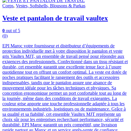
Corps
,
Vestes, Softshells, Blousons & Parkas
Veste et pantalon de travail vaultex
0
out of 5
(0)
EPI Maroc votre fournisseur et distributeur d’équipements de
protection individuelle met à votre disposition le pantalon et veste
gris Vaultex MJT, un ensemble de travail pensé pour répondre aux
exigences des professionnels. Confectionné dans un tissu résistant et
durable, cet ensemble garantit une excellente tenue face à l’usure
quotidienne tout en offrant un confort optimal. La veste est dotée de
poches pratiques facilitant le rangement des outils et accessoires
indispensables, tandis que le pantalon assure une aisance de
mouvement idéale pour les tâches techniques et physiques. Sa
conception ergonomique permet un port confortable tout au long de
la journée, même dans des conditions de travail exigeantes. La
couleur grise apporte une touche professionnelle adaptée à tous les
environnements industriels, logistiques ou de maintenance. Grâce à
sa qualité et sa fiabilité, cet ensemble Vaultex MJT représente un
choix sûr pour les entreprises recherchant performance, sécurité et
durabilité. EPI Maroc garantit un prix compétitif, une livraison
rapide partout au Maroc et un service après-vente de confiance.