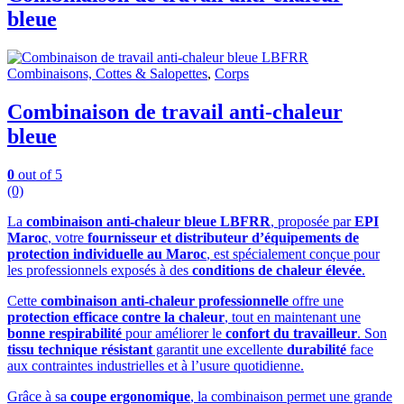
bleue
Combinaisons, Cottes & Salopettes
,
Corps
Combinaison de travail anti-chaleur
bleue
0
out of 5
(0)
La
combinaison anti-chaleur bleue LBFRR
, proposée par
EPI
Maroc
, votre
fournisseur et distributeur d’équipements de
protection individuelle au Maroc
, est spécialement conçue pour
les professionnels exposés à des
conditions de chaleur élevée
.
Cette
combinaison anti-chaleur professionnelle
offre une
protection efficace contre la chaleur
, tout en maintenant une
bonne respirabilité
pour améliorer le
confort du travailleur
. Son
tissu technique résistant
garantit une excellente
durabilité
face
aux contraintes industrielles et à l’usure quotidienne.
Grâce à sa
coupe ergonomique
, la combinaison permet une grande