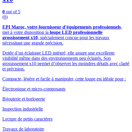
0
out of 5
(0)
EPI Maroc, votre fournisseur d’équipements professionnels
,
met à votre disposition la
loupe LED professionnelle
grossissement x10
, spécialement conçue pour les travaux
nécessitant une grande précision.
Dotée d’un éclairage LED intégré, elle assure une excellente
visibilité même dans des environnements peu éclairés. Son
grossissement x10 permet d’observer les moindres détails avec clarté
et précision.
Compacte, légère et facile à manipuler, cette loupe est idéale pour :
Électronique et micro-composants
Bijouterie et horlogerie
Inspection industrielle
Lecture de petits caractères
Travaux de laboratoire