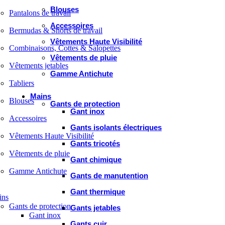
Blouses
Pantalons de travail
Accessoires
Bermudas & Shorts de travail
Vêtements Haute Visibilité
Combinaisons, Cottes & Salopettes
Vêtements de pluie
Vêtements jetables
Gamme Antichute
Tabliers
Mains
Blouses
Gants de protection
Gant inox
Accessoires
Gants isolants électriques
Vêtements Haute Visibilité
Gants tricotés
Vêtements de pluie
Gant chimique
Gamme Antichute
Gants de manutention
Gant thermique
ins
Gants de protection
Gants jetables
Gant inox
Gants cuir