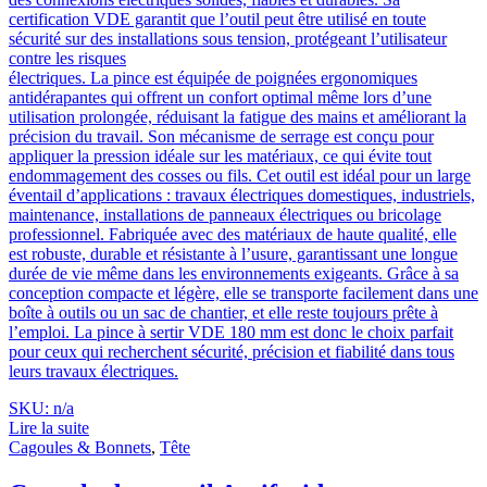
certification VDE garantit que l’outil peut être utilisé en toute
sécurité sur des installations sous tension, protégeant l’utilisateur
contre les risques
électriques. La pince est équipée de poignées ergonomiques
antidérapantes qui offrent un confort optimal même lors d’une
utilisation prolongée, réduisant la fatigue des mains et améliorant la
précision du travail. Son mécanisme de serrage est conçu pour
appliquer la pression idéale sur les matériaux, ce qui évite tout
endommagement des cosses ou fils. Cet outil est idéal pour un large
éventail d’applications : travaux électriques domestiques, industriels,
maintenance, installations de panneaux électriques ou bricolage
professionnel. Fabriquée avec des matériaux de haute qualité, elle
est robuste, durable et résistante à l’usure, garantissant une longue
durée de vie même dans les environnements exigeants. Grâce à sa
conception compacte et légère, elle se transporte facilement dans une
boîte à outils ou un sac de chantier, et elle reste toujours prête à
l’emploi. La pince à sertir VDE 180 mm est donc le choix parfait
pour ceux qui recherchent sécurité, précision et fiabilité dans tous
leurs travaux électriques.
SKU: n/a
Lire la suite
Cagoules & Bonnets
,
Tête