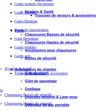
Gants isolants électriques
Hygiène & Santé
Gants tricotés
Trousses de secours & accessoires
Gant chimique
Gants de manutention
Pieds
Chaussures Basses de sécurité
Gant thermique
Chaussures Hautes de sécurité
Gants jetables
Accessoires pour chaussures
Gants cuir
Bottes de sécurité
Hygiène & Santé
Accessoires de chantier
Signalisation
Trousses de secours & accessoires
Gilet de sauvetage
Outillage
ds
Chaussures Basses de sécurité
Douches sécurité & Lave-yeux
Chaussures Hautes de sécurité
Détecteur de gaz portable