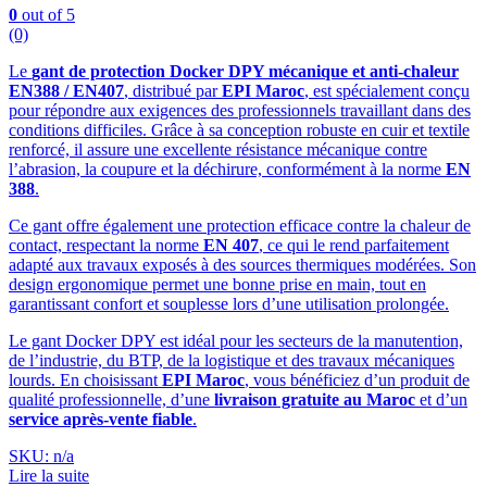
0
out of 5
(0)
Le
gant de protection Docker DPY mécanique et anti-chaleur
EN388 / EN407
, distribué par
EPI Maroc
, est spécialement conçu
pour répondre aux exigences des professionnels travaillant dans des
conditions difficiles. Grâce à sa conception robuste en cuir et textile
renforcé, il assure une excellente résistance mécanique contre
l’abrasion, la coupure et la déchirure, conformément à la norme
EN
388
.
Ce gant offre également une protection efficace contre la chaleur de
contact, respectant la norme
EN 407
, ce qui le rend parfaitement
adapté aux travaux exposés à des sources thermiques modérées. Son
design ergonomique permet une bonne prise en main, tout en
garantissant confort et souplesse lors d’une utilisation prolongée.
Le gant Docker DPY est idéal pour les secteurs de la manutention,
de l’industrie, du BTP, de la logistique et des travaux mécaniques
lourds. En choisissant
EPI Maroc
, vous bénéficiez d’un produit de
qualité professionnelle, d’une
livraison gratuite au Maroc
et d’un
service après-vente fiable
.
SKU: n/a
Lire la suite