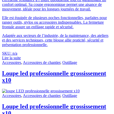
confort optimal. Sa coupe ergonomique permet une aisance de
mouvement, idéale pour les longues journées de travail.
Elle est équipée de plusieurs poches fonctionnelles, parfaites pour
ranger outils, stylos ou accessoires indispensables. La fermeture
frontale assure un enfilage rapide et sécurisé.
Adaptée aux secteurs de l’industrie, de la maintenance, des ateliers
et des services techniques, cette blouse allie praticité, sécurité et
présentation professionnelle.
SKU: n/a
Lire la suite
Accessoires
,
Accessoires de chantier
,
Outillage
Loupe led professionnelle grossissement
x10
Accessoires
,
Accessoires de chantier
,
Outillage
Loupe led professionnelle grossissement
x10