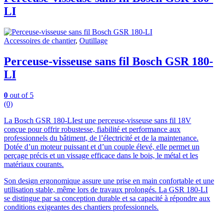
LI
Accessoires de chantier
,
Outillage
Perceuse-visseuse sans fil Bosch GSR 180-
LI
0
out of 5
(0)
La Bosch GSR 180-LIest une perceuse-visseuse sans fil 18V
conçue pour offrir robustesse, fiabilité et performance aux
professionnels du bâtiment, de l’électricité et de la maintenance.
Dotée d’un moteur puissant et d’un couple élevé, elle permet un
perçage précis et un vissage efficace dans le bois, le métal et les
matériaux courants.
Son design ergonomique assure une prise en main confortable et une
utilisation stable, même lors de travaux prolongés. La GSR 180-LI
se distingue par sa conception durable et sa capacité à répondre aux
conditions exigeantes des chantiers professionnels.