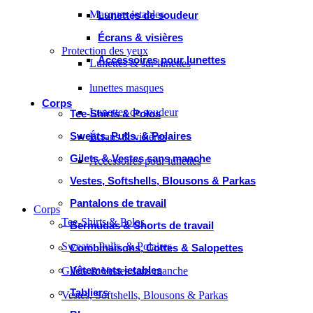
Masques jetables
Lunettes de soudeur
Écrans & visières
Protection des yeux
Accessoires pour lunettes
Lunettes & sur lunettes
lunettes masques
Corps
Lunettes de soudeur
Tee-Shirts & Polos
Sweats, Pulls, & Polaires
Écrans & visières
Gilets & Vestes sans manche
Accessoires pour lunettes
Vestes, Softshells, Blousons & Parkas
Pantalons de travail
Corps
Tee-Shirts & Polos
Bermudas & Shorts de travail
Sweats, Pulls, & Polaires
Combinaisons, Cottes & Salopettes
Vêtements jetables
Gilets & Vestes sans manche
Tabliers
Vestes, Softshells, Blousons & Parkas