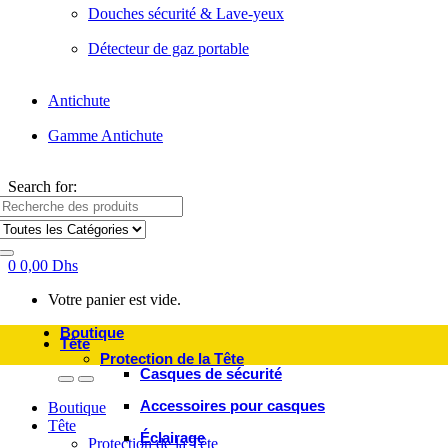
Douches sécurité & Lave-yeux
Détecteur de gaz portable
Antichute
Gamme Antichute
Search for:
0
0,00
Dhs
Votre panier est vide.
Boutique
Tête
Protection de la Tête
Casques de sécurité
Accessoires pour casques
Boutique
Tête
Éclairage
Protection de la Tête