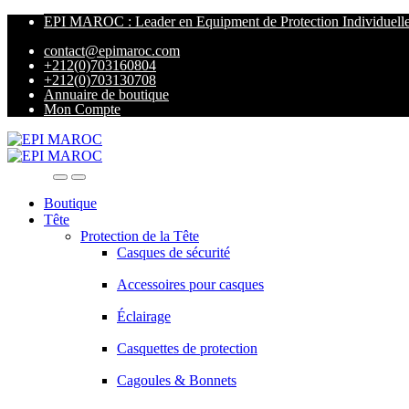
EPI MAROC : Leader en Equipment de Protection Individuell
contact@epimaroc.com
+212(0)703160804
+212(0)703130708
Annuaire de boutique
Mon Compte
Boutique
Tête
Protection de la Tête
Casques de sécurité
Accessoires pour casques
Éclairage
Casquettes de protection
Cagoules & Bonnets