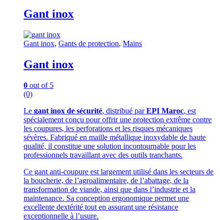
Gant inox
Gant inox
,
Gants de protection
,
Mains
Gant inox
0
out of 5
(0)
Le
gant inox de sécurité
, distribué par
EPI Maroc
, est
spécialement conçu pour offrir une protection extrême contre
les coupures, les perforations et les risques mécaniques
sévères. Fabriqué en maille métallique inoxydable de haute
qualité, il constitue une solution incontournable pour les
professionnels travaillant avec des outils tranchants.
Ce gant anti-coupure est largement utilisé dans les secteurs de
la boucherie, de l’agroalimentaire, de l’abattage, de la
transformation de viande, ainsi que dans l’industrie et la
maintenance. Sa conception ergonomique permet une
excellente dextérité tout en assurant une résistance
exceptionnelle à l’usure.