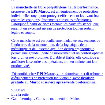
La
manchette en fibre polyéthylène haute performance
,
proposée par
EPI Maroc
, est un équipement de protection
individuelle conçu pour protéger efficacement les avant-bras
contre les coupures, frottements et risques mécaniques.
Fabriquée à partir de fibres techniques haute résistance, elle
garantit un excellent niveau de protection tout en restant
légère et souple.
Cette manchette est particulièrement adaptée aux secteurs de
l’industrie, de la manutention, de la logistique, de la
métallurgie et de l’assemblage. Son design ergonomique
permet une grande liberté de mouvement et un confort optimal
lors d’un usage prolongé. Durable et fiable, elle contribue à
améliorer la sécurité des opérateurs tout en maintenant leur
productivité.
Disponible chez
EPI Maroc
, votre fournisseur et distributeur
d’équipements de protection individuelle, avec
livraison
gratuite au Maroc
et
service après-vente professionnel
.
SKU: n/a
Lire la suite
Gant thermique
,
Gants de manutention
,
Mains