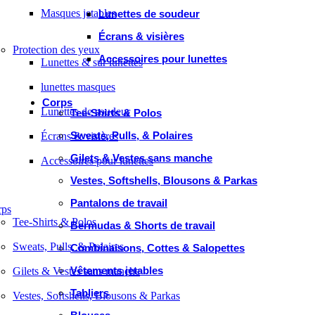
Masques jetables
Lunettes de soudeur
Écrans & visières
Protection des yeux
Accessoires pour lunettes
Lunettes & sur lunettes
lunettes masques
Corps
Lunettes de soudeur
Tee-Shirts & Polos
Sweats, Pulls, & Polaires
Écrans & visières
Gilets & Vestes sans manche
Accessoires pour lunettes
Vestes, Softshells, Blousons & Parkas
Pantalons de travail
rps
Tee-Shirts & Polos
Bermudas & Shorts de travail
Sweats, Pulls, & Polaires
Combinaisons, Cottes & Salopettes
Vêtements jetables
Gilets & Vestes sans manche
Tabliers
Vestes, Softshells, Blousons & Parkas