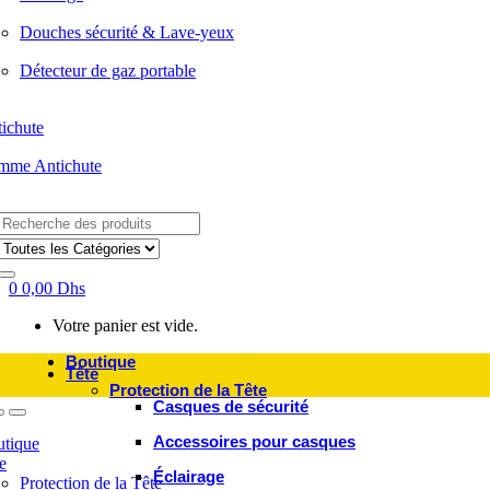
Douches sécurité & Lave-yeux
Détecteur de gaz portable
ichute
mme Antichute
Search
for:
0
0,00
Dhs
Votre panier est vide.
Boutique
Tête
Protection de la Tête
Casques de sécurité
Accessoires pour casques
tique
e
Éclairage
Protection de la Tête