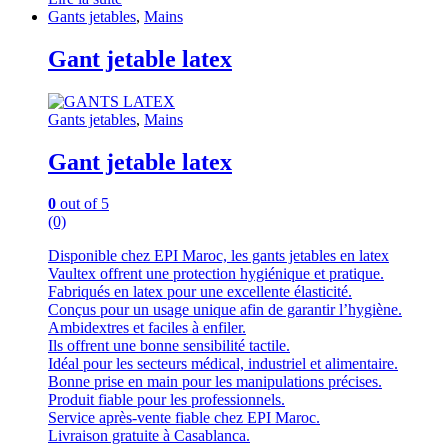
Gants jetables
,
Mains
Gant jetable latex
Gants jetables
,
Mains
Gant jetable latex
0
out of 5
(0)
Disponible chez EPI Maroc, les gants jetables en latex
Vaultex offrent une protection hygiénique et pratique.
Fabriqués en latex pour une excellente élasticité.
Conçus pour un usage unique afin de garantir l’hygiène.
Ambidextres et faciles à enfiler.
Ils offrent une bonne sensibilité tactile.
Idéal pour les secteurs médical, industriel et alimentaire.
Bonne prise en main pour les manipulations précises.
Produit fiable pour les professionnels.
Service après-vente fiable chez EPI Maroc.
Livraison gratuite à Casablanca.