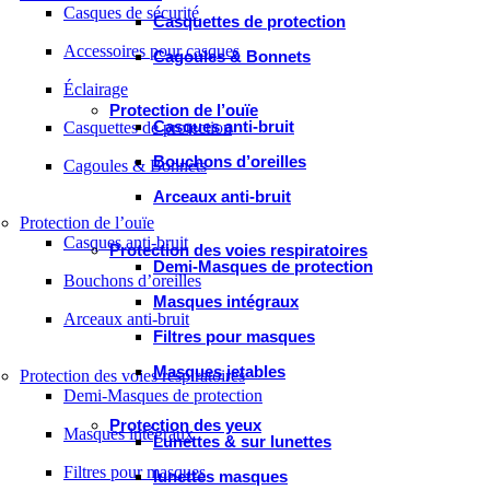
Casques de sécurité
Casquettes de protection
Accessoires pour casques
Cagoules & Bonnets
Éclairage
Protection de l’ouïe
Casques anti-bruit
Casquettes de protection
Bouchons d’oreilles
Cagoules & Bonnets
Arceaux anti-bruit
Protection de l’ouïe
Casques anti-bruit
Protection des voies respiratoires
Demi-Masques de protection
Bouchons d’oreilles
Masques intégraux
Arceaux anti-bruit
Filtres pour masques
Masques jetables
Protection des voies respiratoires
Demi-Masques de protection
Protection des yeux
Masques intégraux
Lunettes & sur lunettes
Filtres pour masques
lunettes masques