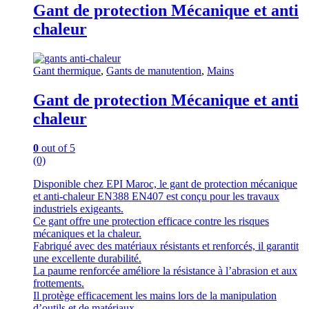
Gant de protection Mécanique et anti
chaleur
Gant thermique
,
Gants de manutention
,
Mains
Gant de protection Mécanique et anti
chaleur
0
out of 5
(0)
Disponible chez EPI Maroc, le gant de protection mécanique
et anti-chaleur EN388 EN407 est conçu pour les travaux
industriels exigeants.
Ce gant offre une protection efficace contre les risques
mécaniques et la chaleur.
Fabriqué avec des matériaux résistants et renforcés, il garantit
une excellente durabilité.
La paume renforcée améliore la résistance à l’abrasion et aux
frottements.
Il protège efficacement les mains lors de la manipulation
d’outils et de matériaux.