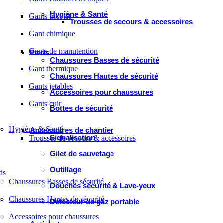
Hygiène & Santé
Gants tricotés
Trousses de secours & accessoires
Gant chimique
Gants de manutention
Pieds
Chaussures Basses de sécurité
Gant thermique
Chaussures Hautes de sécurité
Gants jetables
Accessoires pour chaussures
Gants cuir
Bottes de sécurité
Hygiène & Santé
Accessoires de chantier
Signalisation
Trousses de secours & accessoires
Gilet de sauvetage
Outillage
ds
Chaussures Basses de sécurité
Douches sécurité & Lave-yeux
Chaussures Hautes de sécurité
Détecteur de gaz portable
Accessoires pour chaussures