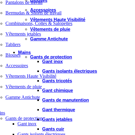
Blouses
Pantalons de travail
Accessoires
Bermudas & Shorts de travail
Vêtements Haute Visibilité
Combinaisons, Cottes & Salopettes
Vêtements de pluie
Vêtements jetables
Gamme Antichute
Tabliers
Mains
Blouses
Gants de protection
Gant inox
Accessoires
Gants isolants électriques
Vêtements Haute Visibilité
Gants tricotés
Vêtements de pluie
Gant chimique
Gamme Antichute
Gants de manutention
Gant thermique
ins
Gants de protection
Gants jetables
Gant inox
Gants cuir
Gants isolants électriques