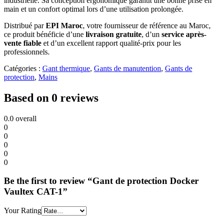
industrielle. Sa conception ergonomique garantit une bonne prise en
main et un confort optimal lors d’une utilisation prolongée.
Distribué par
EPI Maroc
, votre fournisseur de référence au Maroc,
ce produit bénéficie d’une
livraison gratuite
, d’un
service après-
vente fiable
et d’un excellent rapport qualité-prix pour les
professionnels.
Catégories :
Gant thermique
,
Gants de manutention
,
Gants de
protection
,
Mains
Based on 0 reviews
0.0
overall
0
0
0
0
0
Be the first to review “Gant de protection Docker
Vaultex CAT-1”
Your Rating