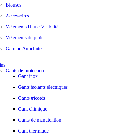
Blouses
Accessoires
Vêtements Haute Visibilité
Vêtements de pluie
Gamme Antichute
ins
Gants de protection
Gant inox
Gants isolants électriques
Gants tricotés
Gant chimique
Gants de manutention
Gant thermique