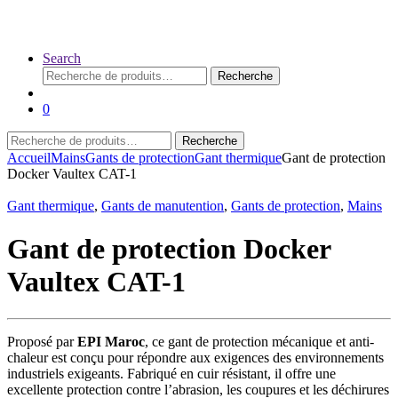
Search
Recherche
Recherche
pour :
0
Recherche
Recherche
pour :
Accueil
Mains
Gants de protection
Gant thermique
Gant de protection
Docker Vaultex CAT-1
Gant thermique
,
Gants de manutention
,
Gants de protection
,
Mains
Gant de protection Docker
Vaultex CAT-1
Proposé par
EPI Maroc
, ce gant de protection mécanique et anti-
chaleur est conçu pour répondre aux exigences des environnements
industriels exigeants. Fabriqué en cuir résistant, il offre une
excellente protection contre l’abrasion, les coupures et les déchirures