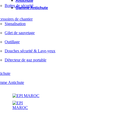
Antichute
Bottes de sécurité
Gamme Antichute
essoires de chantier
Signalisation
Gilet de sauvetage
Outillage
Douches sécurité & Lave-yeux
Détecteur de gaz portable
ichute
mme Antichute