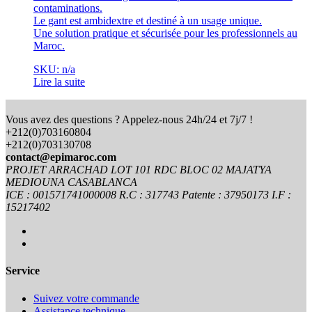
contaminations.
Le gant est ambidextre et destiné à un usage unique.
Une solution pratique et sécurisée pour les professionnels au
Maroc.
SKU: n/a
Lire la suite
Vous avez des questions ? Appelez-nous 24h/24 et 7j/7 !
+212(0)703160804
+212(0)703130708
contact@epimaroc.com
PROJET ARRACHAD LOT 101 RDC BLOC 02 MAJATYA
MEDIOUNA CASABLANCA
ICE : 001571741000008 R.C : 317743 Patente : 37950173 I.F :
15217402
Service
Suivez votre commande
Assistance technique