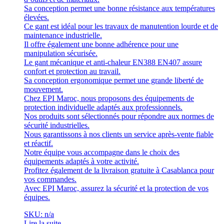
Sa conception permet une bonne résistance aux températures
élevées.
Ce gant est idéal pour les travaux de manutention lourde et de
maintenance industrielle.
Il offre également une bonne adhérence pour une
manipulation sécurisée.
Le gant mécanique et anti-chaleur EN388 EN407 assure
confort et protection au travail.
Sa conception ergonomique permet une grande liberté de
mouvement.
Chez EPI Maroc, nous proposons des équipements de
protection individuelle adaptés aux professionnels.
Nos produits sont sélectionnés pour répondre aux normes de
sécurité industrielles.
Nous garantissons à nos clients un service après-vente fiable
et réactif.
Notre équipe vous accompagne dans le choix des
équipements adaptés à votre activité.
Profitez également de la livraison gratuite à Casablanca pour
vos commandes.
Avec EPI Maroc, assurez la sécurité et la protection de vos
équipes.
SKU: n/a
Lire la suite