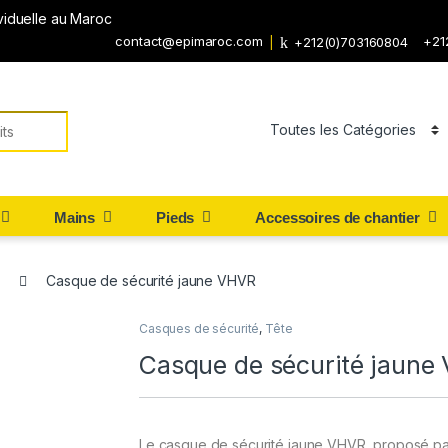
viduelle au Maroc
contact@epimaroc.com
+21
+212(0)703160804
Mains
Pieds
Accessoires de chantier
Casque de sécurité jaune VHVR
Casques de sécurité
,
Tête
Casque de sécurité jaune
Le casque de sécurité jaune VHVR, proposé pa