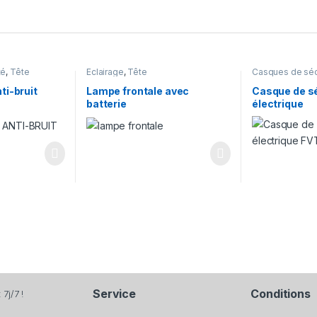
té
,
Tête
Éclairage
,
Tête
Casques de séc
ti-bruit
Lampe frontale avec
Casque de sé
batterie
électrique
Service
Conditions
7j/7 !