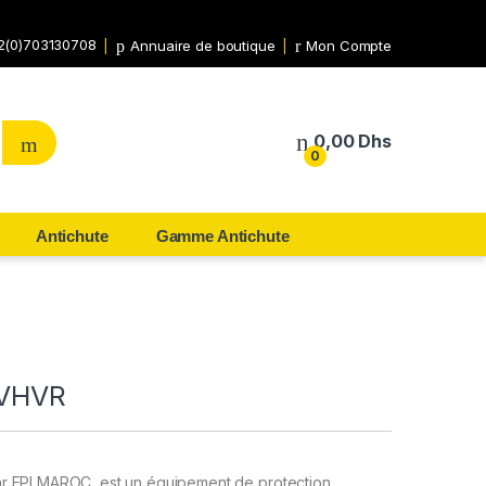
2(0)703130708
Annuaire de boutique
Mon Compte
0,00
Dhs
0
Antichute
Gamme Antichute
 VHVR
r EPI MAROC, est un équipement de protection