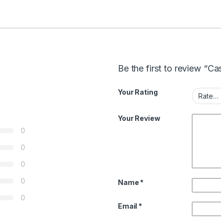
Be the first to review “C
Your Rating
Your Review
0
0
0
0
Name
*
0
Email
*