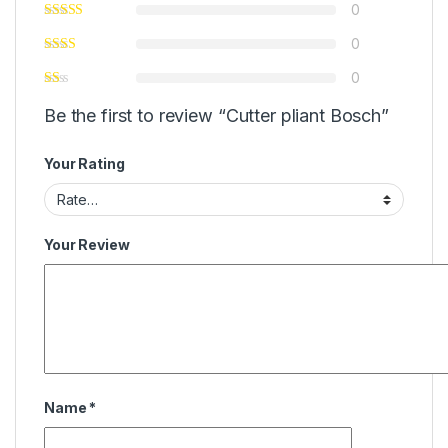
0
0
0
Be the first to review “Cutter pliant Bosch”
Your Rating
Your Review
Name
*