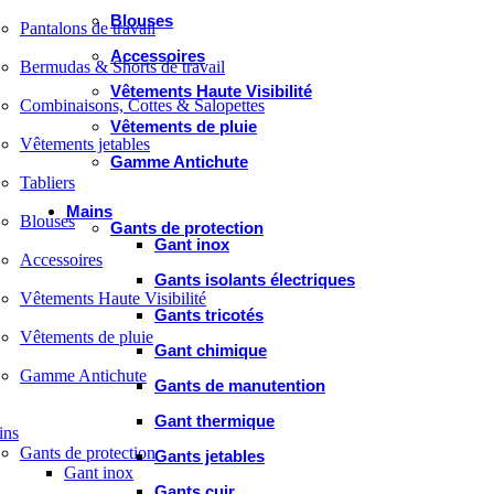
Blouses
Pantalons de travail
Accessoires
Bermudas & Shorts de travail
Vêtements Haute Visibilité
Combinaisons, Cottes & Salopettes
Vêtements de pluie
Vêtements jetables
Gamme Antichute
Tabliers
Mains
Blouses
Gants de protection
Gant inox
Accessoires
Gants isolants électriques
Vêtements Haute Visibilité
Gants tricotés
Vêtements de pluie
Gant chimique
Gamme Antichute
Gants de manutention
Gant thermique
ins
Gants de protection
Gants jetables
Gant inox
Gants cuir