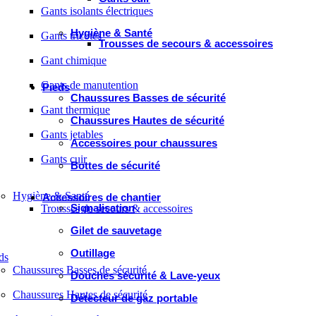
Gants isolants électriques
Hygiène & Santé
Gants tricotés
Trousses de secours & accessoires
Gant chimique
Gants de manutention
Pieds
Chaussures Basses de sécurité
Gant thermique
Chaussures Hautes de sécurité
Gants jetables
Accessoires pour chaussures
Gants cuir
Bottes de sécurité
Hygiène & Santé
Accessoires de chantier
Signalisation
Trousses de secours & accessoires
Gilet de sauvetage
Outillage
ds
Chaussures Basses de sécurité
Douches sécurité & Lave-yeux
Chaussures Hautes de sécurité
Détecteur de gaz portable