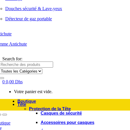
Douches sécurité & Lave-yeux
Détecteur de gaz portable
ichute
mme Antichute
Search for:
0
0,00
Dhs
Votre panier est vide.
Boutique
Tête
Protection de la Tête
Casques de sécurité
Accessoires pour casques
tique
e