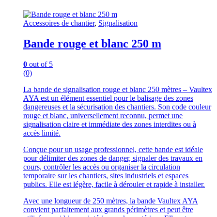
Accessoires de chantier
,
Signalisation
Bande rouge et blanc 250 m
0
out of 5
(0)
La bande de signalisation rouge et blanc 250 mètres – Vaultex
AYA est un élément essentiel pour le balisage des zones
dangereuses et la sécurisation des chantiers. Son code couleur
rouge et blanc, universellement reconnu, permet une
signalisation claire et immédiate des zones interdites ou à
accès limité.
Conçue pour un usage professionnel, cette bande est idéale
pour délimiter des zones de danger, signaler des travaux en
cours, contrôler les accès ou organiser la circulation
temporaire sur les chantiers, sites industriels et espaces
publics. Elle est légère, facile à dérouler et rapide à installer.
Avec une longueur de 250 mètres, la bande Vaultex AYA
convient parfaitement aux grands périmètres et peut être