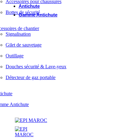
Accessoires pour chaussures
Antichute
Bottes de sécurité
Gamme Antichute
essoires de chantier
Signalisation
Gilet de sauvetage
Outillage
Douches sécurité & Lave-yeux
Détecteur de gaz portable
ichute
mme Antichute