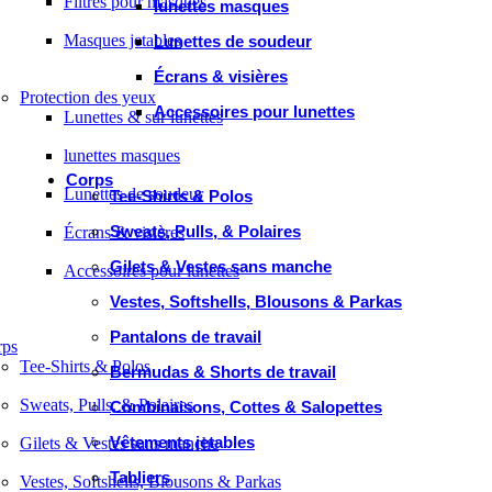
Filtres pour masques
lunettes masques
Masques jetables
Lunettes de soudeur
Écrans & visières
Protection des yeux
Accessoires pour lunettes
Lunettes & sur lunettes
lunettes masques
Corps
Lunettes de soudeur
Tee-Shirts & Polos
Sweats, Pulls, & Polaires
Écrans & visières
Gilets & Vestes sans manche
Accessoires pour lunettes
Vestes, Softshells, Blousons & Parkas
Pantalons de travail
rps
Tee-Shirts & Polos
Bermudas & Shorts de travail
Sweats, Pulls, & Polaires
Combinaisons, Cottes & Salopettes
Vêtements jetables
Gilets & Vestes sans manche
Tabliers
Vestes, Softshells, Blousons & Parkas