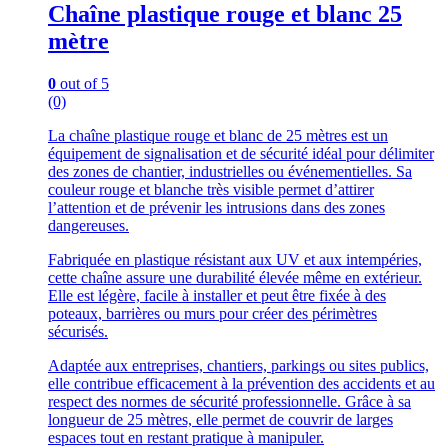
Chaîne plastique rouge et blanc 25
mètre
0
out of 5
(0)
La chaîne plastique rouge et blanc de 25 mètres est un
équipement de signalisation et de sécurité idéal pour délimiter
des zones de chantier, industrielles ou événementielles. Sa
couleur rouge et blanche très visible permet d’attirer
l’attention et de prévenir les intrusions dans des zones
dangereuses.
Fabriquée en plastique résistant aux UV et aux intempéries,
cette chaîne assure une durabilité élevée même en extérieur.
Elle est légère, facile à installer et peut être fixée à des
poteaux, barrières ou murs pour créer des périmètres
sécurisés.
Adaptée aux entreprises, chantiers, parkings ou sites publics,
elle contribue efficacement à la prévention des accidents et au
respect des normes de sécurité professionnelle. Grâce à sa
longueur de 25 mètres, elle permet de couvrir de larges
espaces tout en restant pratique à manipuler.