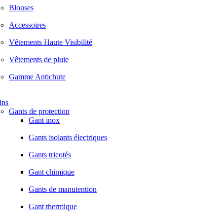
Blouses
Accessoires
Vêtements Haute Visibilité
Vêtements de pluie
Gamme Antichute
ins
Gants de protection
Gant inox
Gants isolants électriques
Gants tricotés
Gant chimique
Gants de manutention
Gant thermique