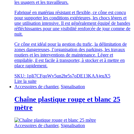
les usagers et les travailleurs.
Fabriqué en matériau résistant et flexible, ce cône est conçu
pour supporter les conditions extérieures, les chocs légers et
une utilisation intensive. Il est généralement équipé de bandes
réfléchissantes pour une visibilité renforcée de jour comme de
nuit.
Ce cône est idéal pour la gestion du trafic, la délimitation de
zones dangereuses, l’organisation des parkings, les travaux
routiers et les interventions de maintenance. Léger et
empilable, il est facile à transporter, à stocker et à mettre en
place rapidement.
SKU: 1pIi7CFqoWv5un2br5s7oDE13KAAjeuX5
Lire la suite
Accessoires de chantier
,
Signalisation
Chaîne plastique rouge et blanc 25
mètre
Accessoires de chantier
,
Signalisation