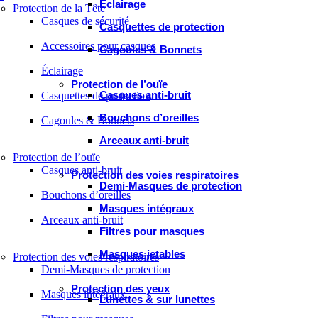
Éclairage
Protection de la Tête
Casques de sécurité
Casquettes de protection
Accessoires pour casques
Cagoules & Bonnets
Éclairage
Protection de l’ouïe
Casques anti-bruit
Casquettes de protection
Bouchons d’oreilles
Cagoules & Bonnets
Arceaux anti-bruit
Protection de l’ouïe
Casques anti-bruit
Protection des voies respiratoires
Demi-Masques de protection
Bouchons d’oreilles
Masques intégraux
Arceaux anti-bruit
Filtres pour masques
Masques jetables
Protection des voies respiratoires
Demi-Masques de protection
Protection des yeux
Masques intégraux
Lunettes & sur lunettes