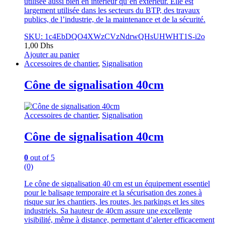
utilisée aussi bien en intérieur qu’en extérieur. Elle est
largement utilisée dans les secteurs du BTP, des travaux
publics, de l’industrie, de la maintenance et de la sécurité.
SKU: 1c4EbDQO4XWzCVzNdrwQHsUHWHT1S-i2o
1,00
Dhs
Ajouter au panier
Accessoires de chantier
,
Signalisation
Cône de signalisation 40cm
Accessoires de chantier
,
Signalisation
Cône de signalisation 40cm
0
out of 5
(0)
Le cône de signalisation 40 cm est un équipement essentiel
pour le balisage temporaire et la sécurisation des zones à
risque sur les chantiers, les routes, les parkings et les sites
industriels. Sa hauteur de 40cm assure une excellente
visibilité, même à distance, permettant d’alerter efficacement