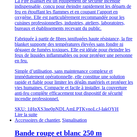
La Fire Blanket est un équipement de sécurité incendie
indispensable, conçu pour éteindre rapidement les départs de
feu en étouffant les flammes et en coupant l’apport en
oxygène. Elle est particulièrement recommandée pour les
cuisines professionnelles, industries, ateliers, laboratoires,
bureaux et établissements recevant du public.
Fabriquée à partir de fibres ignifugées haute résistance, la fire
blanket supporte des températures élevées sans fondre ni
dégager de fumées toxiques. Elle est idéale pour éteindre les
feux de liquides inflammables ou pour protéger une personne
en feu.
Simple d’utilisation, sans maintenance complexe et
immédiatement opérationnelle, elle constitue une solution
rapide et fiable pour limiter les dégâts matériels et protéger les
vies humaines. Compacte et facile à installer, la couverture
anti-feu complète efficacement tout dispositif de sécurité
incendie professionnel.
SKU: 1iHpXS3ne0pNDLAmLPTKvnoLcJ-IakOYH
Lire la suite
Accessoires de chantier
,
Signalisation
Bande rouge et blanc 250 m