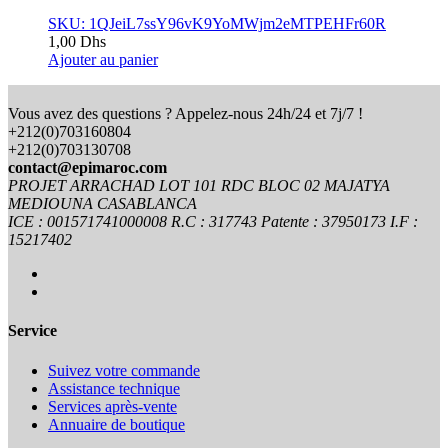
SKU: 1QJeiL7ssY96vK9YoMWjm2eMTPEHFr60R
1,00
Dhs
Ajouter au panier
Vous avez des questions ? Appelez-nous 24h/24 et 7j/7 !
+212(0)703160804
+212(0)703130708
contact@epimaroc.com
PROJET ARRACHAD LOT 101 RDC BLOC 02 MAJATYA
MEDIOUNA CASABLANCA
ICE : 001571741000008 R.C : 317743 Patente : 37950173 I.F :
15217402
Service
Suivez votre commande
Assistance technique
Services après-vente
Annuaire de boutique