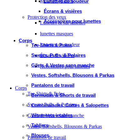
Masques jetables
Lunettes de soudeur
Écrans & visières
Protection des yeux
Accessoires pour lunettes
Lunettes & sur lunettes
lunettes masques
Corps
Lunettes de soudeur
Tee-Shirts & Polos
Sweats, Pulls, & Polaires
Écrans & visières
Gilets & Vestes sans manche
Accessoires pour lunettes
Vestes, Softshells, Blousons & Parkas
Pantalons de travail
Corps
Tee-Shirts & Polos
Bermudas & Shorts de travail
Sweats, Pulls, & Polaires
Combinaisons, Cottes & Salopettes
Vêtements jetables
Gilets & Vestes sans manche
Tabliers
Vestes, Softshells, Blousons & Parkas
Blouses
Pantalons de travail