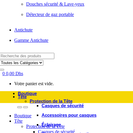
Douches sécurité & Lave-yeux
Détecteur de gaz portable
Antichute
Gamme Antichute
Search
for:
0
0,00
Dhs
Votre panier est vide.
Boutique
Tête
Protection de la Tête
Casques de sécurité
Accessoires pour casques
Boutique
Tête
Éclairage
Protection de la Tête
Casques de sécurité