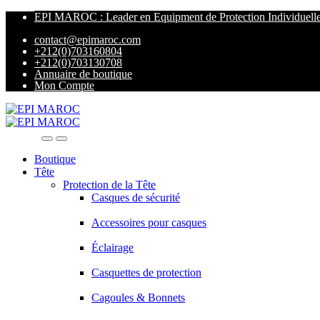
EPI MAROC : Leader en Equipment de Protection Individuell
contact@epimaroc.com
+212(0)703160804
+212(0)703130708
Annuaire de boutique
Mon Compte
Boutique
Tête
Protection de la Tête
Casques de sécurité
Accessoires pour casques
Éclairage
Casquettes de protection
Cagoules & Bonnets