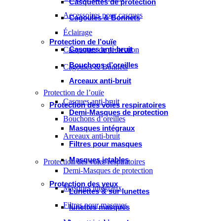
Casquettes de protection
Accessoires pour casques
Cagoules & Bonnets
Éclairage
Protection de l’ouïe
Casques anti-bruit
Casquettes de protection
Bouchons d’oreilles
Cagoules & Bonnets
Arceaux anti-bruit
Protection de l’ouïe
Casques anti-bruit
Protection des voies respiratoires
Demi-Masques de protection
Bouchons d’oreilles
Masques intégraux
Arceaux anti-bruit
Filtres pour masques
Masques jetables
Protection des voies respiratoires
Demi-Masques de protection
Protection des yeux
Masques intégraux
Lunettes & sur lunettes
Filtres pour masques
lunettes masques