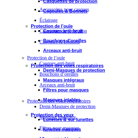
Casquettes de protection
Accessoires pour casques
Cagoules & Bonnets
Éclairage
Protection de l’ouïe
Casques anti-bruit
Casquettes de protection
Bouchons d’oreilles
Cagoules & Bonnets
Arceaux anti-bruit
Protection de l’ouïe
Casques anti-bruit
Protection des voies respiratoires
Demi-Masques de protection
Bouchons d’oreilles
Masques intégraux
Arceaux anti-bruit
Filtres pour masques
Masques jetables
Protection des voies respiratoires
Demi-Masques de protection
Protection des yeux
Masques intégraux
Lunettes & sur lunettes
Filtres pour masques
lunettes masques