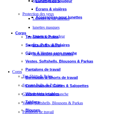
Masques jetables
Lunettes de soudeur
Écrans & visières
Protection des yeux
Accessoires pour lunettes
Lunettes & sur lunettes
lunettes masques
Corps
Lunettes de soudeur
Tee-Shirts & Polos
Sweats, Pulls, & Polaires
Écrans & visières
Gilets & Vestes sans manche
Accessoires pour lunettes
Vestes, Softshells, Blousons & Parkas
Pantalons de travail
Corps
Tee-Shirts & Polos
Bermudas & Shorts de travail
Sweats, Pulls, & Polaires
Combinaisons, Cottes & Salopettes
Vêtements jetables
Gilets & Vestes sans manche
Tabliers
Vestes, Softshells, Blousons & Parkas
Blouses
Pantalons de travail