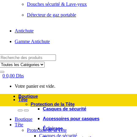
Douches sécurité & Lave-yeux
Détecteur de gaz portable
Antichute
Gamme Antichute
Search
for:
0
0,00
Dhs
Votre panier est vide.
Boutique
Tête
Protection de la Tête
Casques de sécurité
Accessoires pour casques
Boutique
Tête
Éclairage
Protection de la Tête
Casques de sécurité