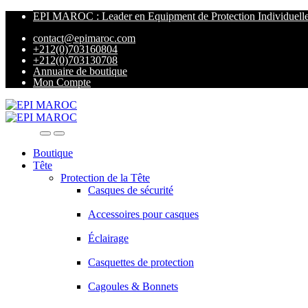
EPI MAROC : Leader en Equipment de Protection Individuell
contact@epimaroc.com
+212(0)703160804
+212(0)703130708
Annuaire de boutique
Mon Compte
Boutique
Tête
Protection de la Tête
Casques de sécurité
Accessoires pour casques
Éclairage
Casquettes de protection
Cagoules & Bonnets