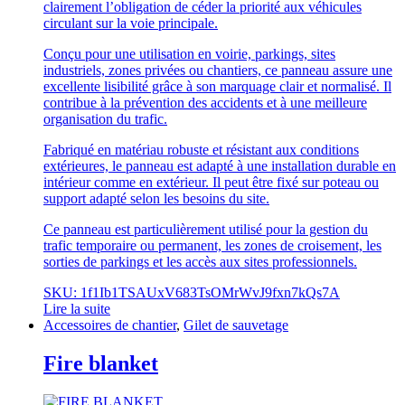
clairement l’obligation de céder la priorité aux véhicules
circulant sur la voie principale.
Conçu pour une utilisation en voirie, parkings, sites
industriels, zones privées ou chantiers, ce panneau assure une
excellente lisibilité grâce à son marquage clair et normalisé. Il
contribue à la prévention des accidents et à une meilleure
organisation du trafic.
Fabriqué en matériau robuste et résistant aux conditions
extérieures, le panneau est adapté à une installation durable en
intérieur comme en extérieur. Il peut être fixé sur poteau ou
support adapté selon les besoins du site.
Ce panneau est particulièrement utilisé pour la gestion du
trafic temporaire ou permanent, les zones de croisement, les
sorties de parkings et les accès aux sites professionnels.
SKU: 1f1Ib1TSAUxV683TsOMrWvJ9fxn7kQs7A
Lire la suite
Accessoires de chantier
,
Gilet de sauvetage
Fire blanket