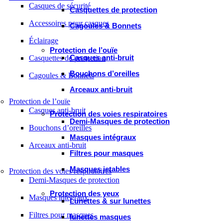
Casques de sécurité
Casquettes de protection
Accessoires pour casques
Cagoules & Bonnets
Éclairage
Protection de l’ouïe
Casques anti-bruit
Casquettes de protection
Bouchons d’oreilles
Cagoules & Bonnets
Arceaux anti-bruit
Protection de l’ouïe
Casques anti-bruit
Protection des voies respiratoires
Demi-Masques de protection
Bouchons d’oreilles
Masques intégraux
Arceaux anti-bruit
Filtres pour masques
Masques jetables
Protection des voies respiratoires
Demi-Masques de protection
Protection des yeux
Masques intégraux
Lunettes & sur lunettes
Filtres pour masques
lunettes masques