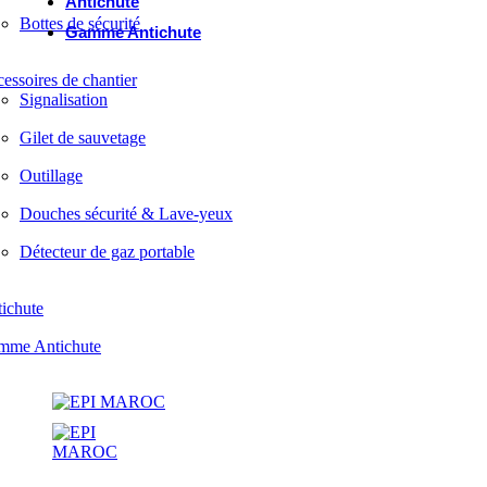
Antichute
Bottes de sécurité
Gamme Antichute
essoires de chantier
Signalisation
Gilet de sauvetage
Outillage
Douches sécurité & Lave-yeux
Détecteur de gaz portable
ichute
mme Antichute