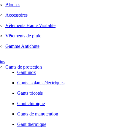
Blouses
Accessoires
Vêtements Haute Visibilité
Vêtements de pluie
Gamme Antichute
ins
Gants de protection
Gant inox
Gants isolants électriques
Gants tricotés
Gant chimique
Gants de manutention
Gant thermique