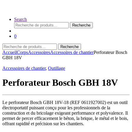
Search
Recherche
Recherche
pour :
0
Recherche
Recherche
pour :
Accueil
Corps
Accessoires
Accessoires de chantier
Perforateur Bosch
GBH 18V
Accessoires de chantier
,
Outillage
Perforateur Bosch GBH 18V
Le perforateur Bosch GBH 18V-18 (REF 0611927002) est un outil
électroportatif puissant conçu pour les professionnels de la
construction et du bricolage exigeant performance et polyvalence. Il
permet de percer efficacement le béton, la brique, le métal et le bois,
offrant rapidité et précision sur les chantiers.