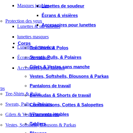
Masques jetables
Lunettes de soudeur
Écrans & visières
Protection des yeux
Accessoires pour lunettes
Lunettes & sur lunettes
lunettes masques
Corps
Lunettes de soudeur
Tee-Shirts & Polos
Sweats, Pulls, & Polaires
Écrans & visières
Gilets & Vestes sans manche
Accessoires pour lunettes
Vestes, Softshells, Blousons & Parkas
Pantalons de travail
rps
Tee-Shirts & Polos
Bermudas & Shorts de travail
Sweats, Pulls, & Polaires
Combinaisons, Cottes & Salopettes
Vêtements jetables
Gilets & Vestes sans manche
Tabliers
Vestes, Softshells, Blousons & Parkas