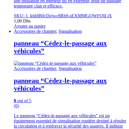
une utilisation en intérieur qu’en extérieur, pour un balisage
temporaire clair et efficace.
SKU: 1_khfdB0cDzjwc8Rb9-sEXMMGQWFQILjX
1,00
Dhs
Ajouter au panier
Accessoires de chantier
,
Signalisation
panneau “Cédez-le-passage aux
véhicules”
Accessoires de chantier
,
Signalisation
panneau “Cédez-le-passage aux
véhicules”
0
out of 5
(0)
Le panneau “Cédez-le-passage aux véhicules” est un
équipement essentiel de signalisation routière destiné à réguler
la circulation et à renforcer la sécurité des usagers. Il indique