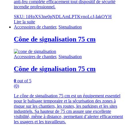
anti-feu complète efficacement tout dispositif de sécurité
incendie professionnel.
SKU: 1iHpXS3ne0pNDLAmLPTKvnoLcJ-IakOYH
Lire la suite
Accessoires de chantier
,
Signalisation
Cône de signalisation 75 cm
Accessoires de chantier
,
Signalisation
Cône de signalisation 75 cm
0
out of 5
(0)
Le cône de signalisation 75 cm est un équipement essentiel
pour le balisage temporaire et la sécurisation des zones à
risque sur les chantiers, les routes, les parkings et les sites
industriels. Sa hauteur de 75 cm assure une excellente
visibilité, même à distance, permettant d’alerter efficacement
les usagers et les travailleurs.