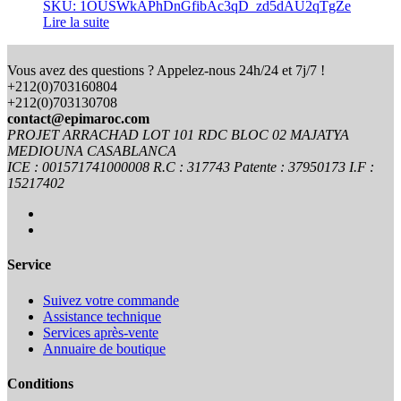
SKU: 1OUSWkAPhDnGfibAc3qD_zd5dAU2qTgZe
Lire la suite
Vous avez des questions ? Appelez-nous 24h/24 et 7j/7 !
+212(0)703160804
+212(0)703130708
contact@epimaroc.com
PROJET ARRACHAD LOT 101 RDC BLOC 02 MAJATYA
MEDIOUNA CASABLANCA
ICE : 001571741000008 R.C : 317743 Patente : 37950173 I.F :
15217402
Service
Suivez votre commande
Assistance technique
Services après-vente
Annuaire de boutique
Conditions