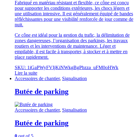
Fabriqué en matériau résistant et flexible, ce cône est conçu
pour supporter les conditions extérieures, les chocs légers et
une utilisation intensive. Il est généralement équipé de bandes
réfléchissantes pour une visibilité renforcée de jour comme de
nuit.
Ce cône est idéal pour la gestion du trafic, la délimitation de
zones dangereuses, l’organisation des parkings, les travaux
routiers et les interventions de maintenance. Léger et
empilable, il est facile à transporter, à stocker et à mettre en
place rapidement.
SKU: 1iGaPWyFVIjKiNWkgBgPbzza_uFM0oHWk
Lire la suite
Accessoires de chantier
,
Signalisation
Butée de parking
Accessoires de chantier
,
Signalisation
Butée de parking
0
out of 5