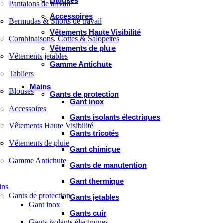
Blouses
Pantalons de travail
Accessoires
Bermudas & Shorts de travail
Vêtements Haute Visibilité
Combinaisons, Cottes & Salopettes
Vêtements de pluie
Vêtements jetables
Gamme Antichute
Tabliers
Mains
Blouses
Gants de protection
Gant inox
Accessoires
Gants isolants électriques
Vêtements Haute Visibilité
Gants tricotés
Vêtements de pluie
Gant chimique
Gamme Antichute
Gants de manutention
Gant thermique
ins
Gants de protection
Gants jetables
Gant inox
Gants cuir
Gants isolants électriques