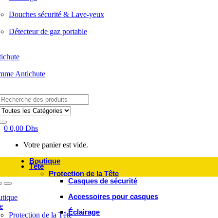
Douches sécurité & Lave-yeux
Détecteur de gaz portable
ichute
mme Antichute
Search
for:
0
0,00
Dhs
Votre panier est vide.
Boutique
Tête
Protection de la Tête
Casques de sécurité
Accessoires pour casques
tique
e
Éclairage
Protection de la Tête