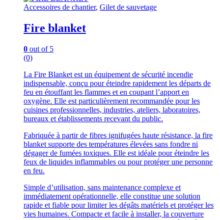
Accessoires de chantier
,
Gilet de sauvetage
Fire blanket
0
out of 5
(0)
La Fire Blanket est un équipement de sécurité incendie
indispensable, conçu pour éteindre rapidement les départs de
feu en étouffant les flammes et en coupant l’apport en
oxygène. Elle est particulièrement recommandée pour les
cuisines professionnelles, industries, ateliers, laboratoires,
bureaux et établissements recevant du public.
Fabriquée à partir de fibres ignifugées haute résistance, la fire
blanket supporte des températures élevées sans fondre ni
dégager de fumées toxiques. Elle est idéale pour éteindre les
feux de liquides inflammables ou pour protéger une personne
en feu.
Simple d’utilisation, sans maintenance complexe et
immédiatement opérationnelle, elle constitue une solution
rapide et fiable pour limiter les dégâts matériels et protéger les
vies humaines. Compacte et facile à installer, la couverture