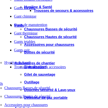
Hygiène & Santé
Gants tricotés
Trousses de secours & accessoires
Gant chimique
Gants de manutention
Pieds
Chaussures Basses de sécurité
Gant thermique
Chaussures Hautes de sécurité
Gants jetables
Accessoires pour chaussures
Gants cuir
Bottes de sécurité
Hygiène & Santé
Accessoires de chantier
Signalisation
Trousses de secours & accessoires
Gilet de sauvetage
Outillage
ds
Chaussures Basses de sécurité
Douches sécurité & Lave-yeux
Chaussures Hautes de sécurité
Détecteur de gaz portable
Accessoires pour chaussures