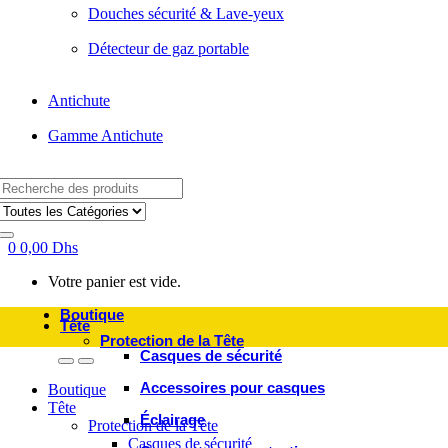
Douches sécurité & Lave-yeux
Détecteur de gaz portable
Antichute
Gamme Antichute
Search
for:
0
0,00
Dhs
Votre panier est vide.
Boutique
Tête
Protection de la Tête
Casques de sécurité
Accessoires pour casques
Boutique
Tête
Éclairage
Protection de la Tête
Casques de sécurité