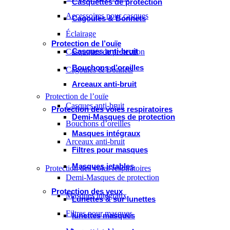
Casquettes de protection
Accessoires pour casques
Cagoules & Bonnets
Éclairage
Protection de l’ouïe
Casques anti-bruit
Casquettes de protection
Bouchons d’oreilles
Cagoules & Bonnets
Arceaux anti-bruit
Protection de l’ouïe
Casques anti-bruit
Protection des voies respiratoires
Demi-Masques de protection
Bouchons d’oreilles
Masques intégraux
Arceaux anti-bruit
Filtres pour masques
Masques jetables
Protection des voies respiratoires
Demi-Masques de protection
Protection des yeux
Masques intégraux
Lunettes & sur lunettes
Filtres pour masques
lunettes masques