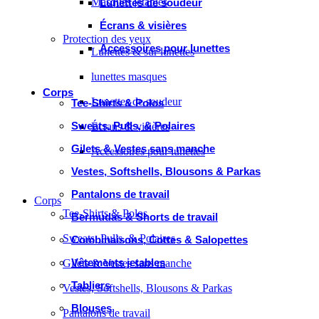
Masques jetables
Lunettes de soudeur
Écrans & visières
Protection des yeux
Accessoires pour lunettes
Lunettes & sur lunettes
lunettes masques
Corps
Lunettes de soudeur
Tee-Shirts & Polos
Sweats, Pulls, & Polaires
Écrans & visières
Gilets & Vestes sans manche
Accessoires pour lunettes
Vestes, Softshells, Blousons & Parkas
Pantalons de travail
Corps
Tee-Shirts & Polos
Bermudas & Shorts de travail
Sweats, Pulls, & Polaires
Combinaisons, Cottes & Salopettes
Vêtements jetables
Gilets & Vestes sans manche
Tabliers
Vestes, Softshells, Blousons & Parkas
Blouses
Pantalons de travail