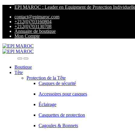
EPI MAROC : Leader en Equipment de Protection Individuell
contact@epimaroc.com
+212(0)703160804
+212(0)703130708
Annuaire de boutique
Mon Compte
Boutique
Tête
Protection de la Tête
Casques de sécurité
Accessoires pour casques
Éclairage
Casquettes de protection
Cagoules & Bonnets