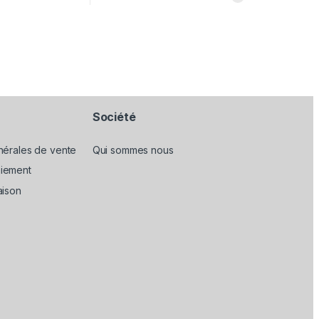
Société
nérales de vente
Qui sommes nous
iement
aison