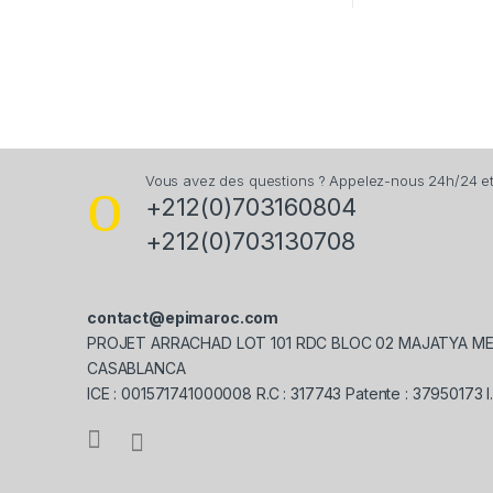
Vous avez des questions ? Appelez-nous 24h/24 et 
+212(0)703160804
+212(0)703130708
contact@epimaroc.com
PROJET ARRACHAD LOT 101 RDC BLOC 02 MAJATYA M
CASABLANCA
ICE : 001571741000008 R.C : 317743 Patente : 37950173 I.