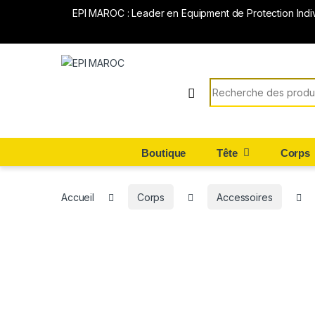
EPI MAROC : Leader en Equipment de Protection Indi
Search for:
Boutique
Tête
Corps
Accueil
Corps
Accessoires