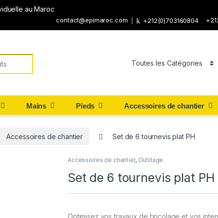
viduelle au Maroc
contact@epimaroc.com
+21
+212(0)703160804
Mains
Pieds
Accessoires de chantier
Accessoires de chantier
Set de 6 tournevis plat PH
Accessoires de chantier
,
Outillage
Set de 6 tournevis plat PH
Optimisez vos travaux de bricolage et vos inte