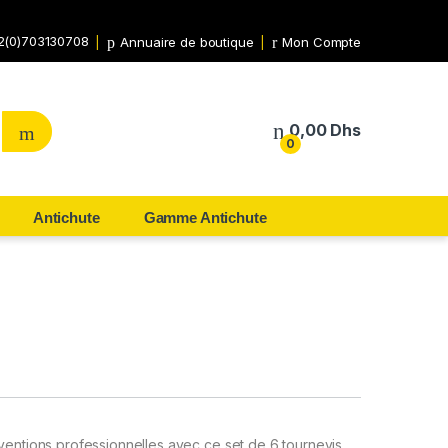
2(0)703130708
Annuaire de boutique
Mon Compte
0,00
Dhs
0
Antichute
Gamme Antichute
rventions professionnelles avec ce set de 6 tournevis