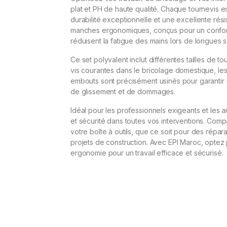
plat et PH de haute qualité. Chaque tournevis es
durabilité exceptionnelle et une excellente résis
manches ergonomiques, conçus pour un confort 
réduisent la fatigue des mains lors de longues s
Ce set polyvalent inclut différentes tailles de t
vis courantes dans le bricolage domestique, les i
embouts sont précisément usinés pour garantir un
de glissement et de dommages.
Idéal pour les professionnels exigeants et les am
et sécurité dans toutes vos interventions. Compa
votre boîte à outils, que ce soit pour des répar
projets de construction. Avec EPI Maroc, optez 
ergonomie pour un travail efficace et sécurisé.