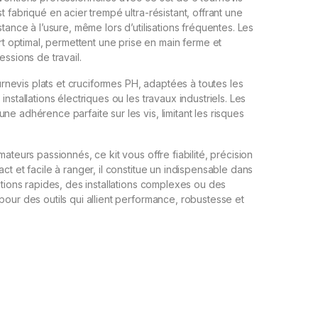
t fabriqué en acier trempé ultra-résistant, offrant une
tance à l’usure, même lors d’utilisations fréquentes. Les
optimal, permettent une prise en main ferme et
essions de travail.
ournevis plats et cruciformes PH, adaptées à toutes les
nstallations électriques ou les travaux industriels. Les
e adhérence parfaite sur les vis, limitant les risques
ateurs passionnés, ce kit vous offre fiabilité, précision
ct et facile à ranger, il constitue un indispensable dans
ations rapides, des installations complexes ou des
pour des outils qui allient performance, robustesse et