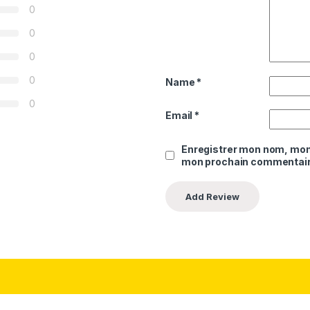
0
0
0
0
Name
*
0
Email
*
Enregistrer mon nom, mon 
mon prochain commentair