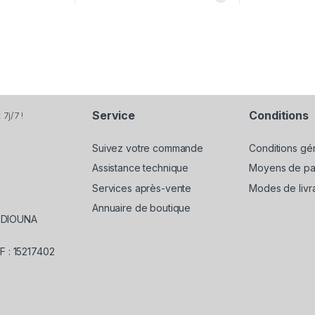
Service
Conditions
7j/7 !
Suivez votre commande
Conditions gé
Assistance technique
Moyens de pa
Services après-vente
Modes de livr
Annuaire de boutique
EDIOUNA
F : 15217402