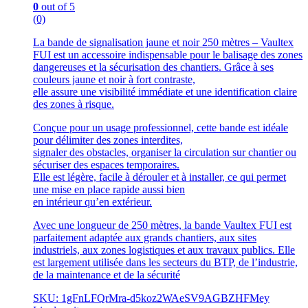
0
out of 5
(0)
La bande de signalisation jaune et noir 250 mètres – Vaultex
FUI est un accessoire indispensable pour le balisage des zones
dangereuses et la sécurisation des chantiers. Grâce à ses
couleurs jaune et noir à fort contraste,
elle assure une visibilité immédiate et une identification claire
des zones à risque.
Conçue pour un usage professionnel, cette bande est idéale
pour délimiter des zones interdites,
signaler des obstacles, organiser la circulation sur chantier ou
sécuriser des espaces temporaires.
Elle est légère, facile à dérouler et à installer, ce qui permet
une mise en place rapide aussi bien
en intérieur qu’en extérieur.
Avec une longueur de 250 mètres, la bande Vaultex FUI est
parfaitement adaptée aux grands chantiers, aux sites
industriels, aux zones logistiques et aux travaux publics. Elle
est largement utilisée dans les secteurs du BTP, de l’industrie,
de la maintenance et de la sécurité
SKU: 1gFnLFQrMra-d5koz2WAeSV9AGBZHFMey