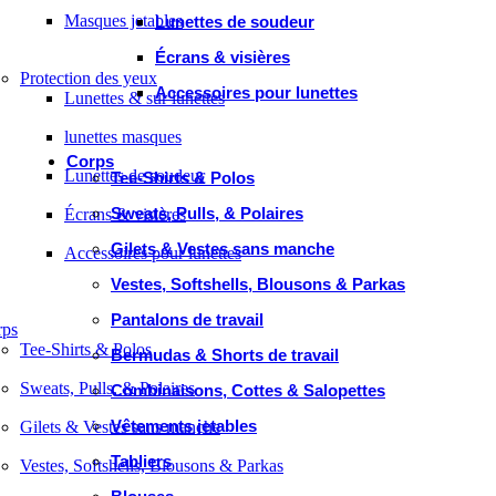
Masques jetables
Lunettes de soudeur
Écrans & visières
Protection des yeux
Accessoires pour lunettes
Lunettes & sur lunettes
lunettes masques
Corps
Lunettes de soudeur
Tee-Shirts & Polos
Sweats, Pulls, & Polaires
Écrans & visières
Gilets & Vestes sans manche
Accessoires pour lunettes
Vestes, Softshells, Blousons & Parkas
Pantalons de travail
rps
Tee-Shirts & Polos
Bermudas & Shorts de travail
Sweats, Pulls, & Polaires
Combinaisons, Cottes & Salopettes
Vêtements jetables
Gilets & Vestes sans manche
Tabliers
Vestes, Softshells, Blousons & Parkas