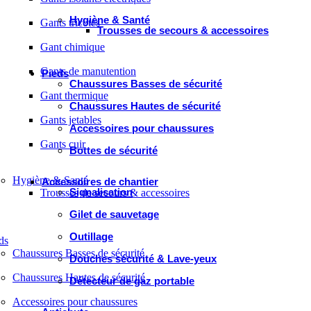
Hygiène & Santé
Gants tricotés
Trousses de secours & accessoires
Gant chimique
Gants de manutention
Pieds
Chaussures Basses de sécurité
Gant thermique
Chaussures Hautes de sécurité
Gants jetables
Accessoires pour chaussures
Gants cuir
Bottes de sécurité
Hygiène & Santé
Accessoires de chantier
Signalisation
Trousses de secours & accessoires
Gilet de sauvetage
Outillage
ds
Chaussures Basses de sécurité
Douches sécurité & Lave-yeux
Chaussures Hautes de sécurité
Détecteur de gaz portable
Accessoires pour chaussures