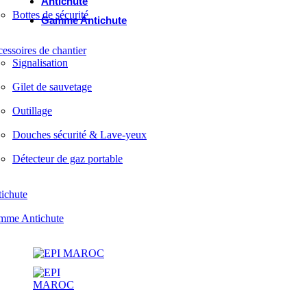
Antichute
Bottes de sécurité
Gamme Antichute
essoires de chantier
Signalisation
Gilet de sauvetage
Outillage
Douches sécurité & Lave-yeux
Détecteur de gaz portable
ichute
mme Antichute