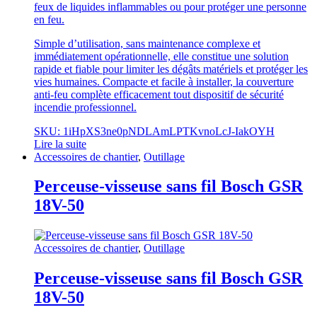
feux de liquides inflammables ou pour protéger une personne
en feu.
Simple d’utilisation, sans maintenance complexe et
immédiatement opérationnelle, elle constitue une solution
rapide et fiable pour limiter les dégâts matériels et protéger les
vies humaines. Compacte et facile à installer, la couverture
anti-feu complète efficacement tout dispositif de sécurité
incendie professionnel.
SKU: 1iHpXS3ne0pNDLAmLPTKvnoLcJ-IakOYH
Lire la suite
Accessoires de chantier
,
Outillage
Perceuse-visseuse sans fil Bosch GSR
18V-50
Accessoires de chantier
,
Outillage
Perceuse-visseuse sans fil Bosch GSR
18V-50