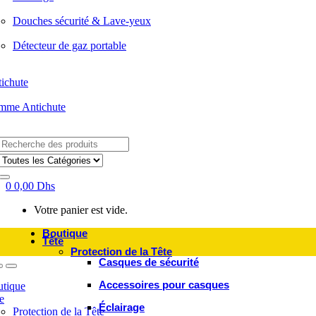
Douches sécurité & Lave-yeux
Détecteur de gaz portable
ichute
mme Antichute
Search
for:
0
0,00
Dhs
Votre panier est vide.
Boutique
Tête
Protection de la Tête
Casques de sécurité
Accessoires pour casques
tique
e
Éclairage
Protection de la Tête