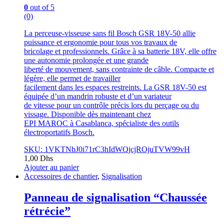
0
out of 5
(0)
La perceuse-visseuse sans fil Bosch GSR 18V-50 allie
puissance et ergonomie pour tous vos travaux de
bricolage et professionnels. Grâce à sa batterie 18V, elle offre
une autonomie prolongée et une grande
liberté de mouvement, sans contrainte de câble. Compacte et
légère, elle permet de travailler
facilement dans les espaces restreints. La GSR 18V-50 est
équipée d’un mandrin robuste et d’un variateur
de vitesse pour un contrôle précis lors du perçage ou du
vissage. Disponible dès maintenant chez
EPI MAROC à Casablanca, spécialiste des outils
électroportatifs Bosch.
SKU: 1VKTNbJ0i71rC3hIdWQjcjROjuTVW99vH
1,00
Dhs
Ajouter au panier
Accessoires de chantier
,
Signalisation
Panneau de signalisation “Chaussée
rétrécie”