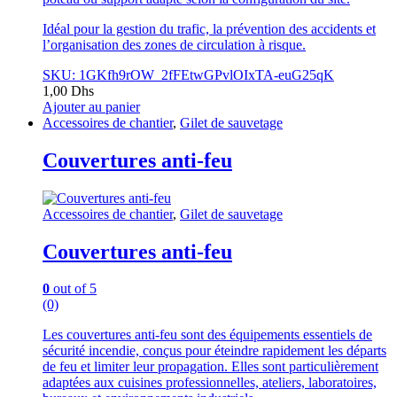
Idéal pour la gestion du trafic, la prévention des accidents et
l’organisation des zones de circulation à risque.
SKU: 1GKfh9rOW_2fFEtwGPvlOIxTA-euG25qK
1,00
Dhs
Ajouter au panier
Accessoires de chantier
,
Gilet de sauvetage
Couvertures anti-feu
Accessoires de chantier
,
Gilet de sauvetage
Couvertures anti-feu
0
out of 5
(0)
Les couvertures anti-feu sont des équipements essentiels de
sécurité incendie, conçus pour éteindre rapidement les départs
de feu et limiter leur propagation. Elles sont particulièrement
adaptées aux cuisines professionnelles, ateliers, laboratoires,