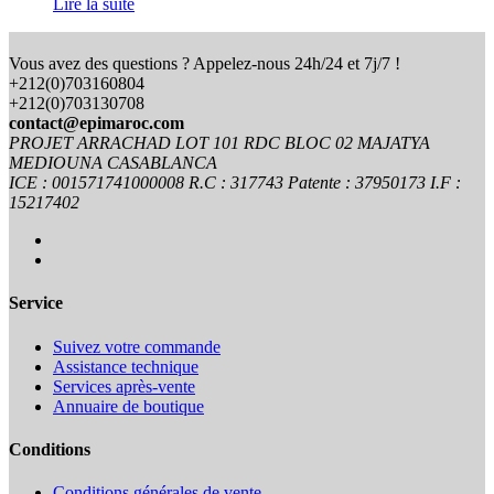
Lire la suite
Vous avez des questions ? Appelez-nous 24h/24 et 7j/7 !
+212(0)703160804
+212(0)703130708
contact@epimaroc.com
PROJET ARRACHAD LOT 101 RDC BLOC 02 MAJATYA
MEDIOUNA CASABLANCA
ICE : 001571741000008 R.C : 317743 Patente : 37950173 I.F :
15217402
Service
Suivez votre commande
Assistance technique
Services après-vente
Annuaire de boutique
Conditions
Conditions générales de vente