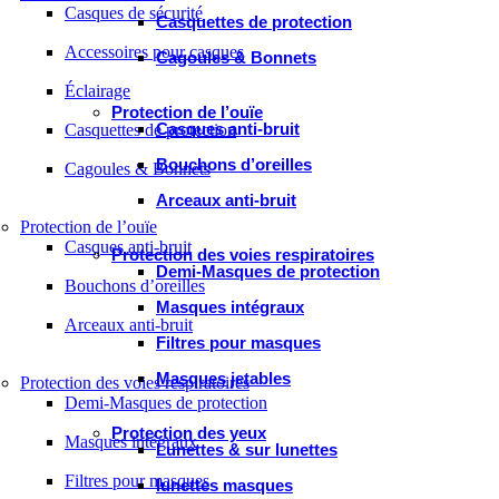
Casques de sécurité
Casquettes de protection
Accessoires pour casques
Cagoules & Bonnets
Éclairage
Protection de l’ouïe
Casques anti-bruit
Casquettes de protection
Bouchons d’oreilles
Cagoules & Bonnets
Arceaux anti-bruit
Protection de l’ouïe
Casques anti-bruit
Protection des voies respiratoires
Demi-Masques de protection
Bouchons d’oreilles
Masques intégraux
Arceaux anti-bruit
Filtres pour masques
Masques jetables
Protection des voies respiratoires
Demi-Masques de protection
Protection des yeux
Masques intégraux
Lunettes & sur lunettes
Filtres pour masques
lunettes masques