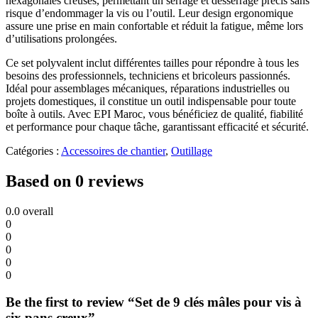
hexagonales creuses, permettant un serrage et desserrage précis sans
risque d’endommager la vis ou l’outil. Leur design ergonomique
assure une prise en main confortable et réduit la fatigue, même lors
d’utilisations prolongées.
Ce set polyvalent inclut différentes tailles pour répondre à tous les
besoins des professionnels, techniciens et bricoleurs passionnés.
Idéal pour assemblages mécaniques, réparations industrielles ou
projets domestiques, il constitue un outil indispensable pour toute
boîte à outils. Avec EPI Maroc, vous bénéficiez de qualité, fiabilité
et performance pour chaque tâche, garantissant efficacité et sécurité.
Catégories :
Accessoires de chantier
,
Outillage
Based on 0 reviews
0.0
overall
0
0
0
0
0
Be the first to review “Set de 9 clés mâles pour vis à
six pans creux”