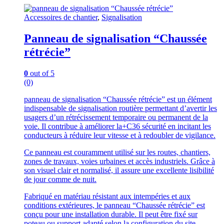
Accessoires de chantier
,
Signalisation
Panneau de signalisation “Chaussée
rétrécie”
0
out of 5
(0)
panneau de signalisation “Chaussée rétrécie” est un élément
indispensable de signalisation routière permettant d’avertir les
usagers d’un rétrécissement temporaire ou permanent de la
voie. Il contribue à améliorer la+C36 sécurité en incitant les
conducteurs à réduire leur vitesse et à redoubler de vigilance.
Ce panneau est couramment utilisé sur les routes, chantiers,
zones de travaux, voies urbaines et accès industriels. Grâce à
son visuel clair et normalisé, il assure une excellente lisibilité
de jour comme de nuit.
Fabriqué en matériau résistant aux intempéries et aux
conditions extérieures, le panneau “Chaussée rétrécie” est
conçu pour une installation durable. Il peut être fixé sur
poteau ou support adapté selon la configuration du site.