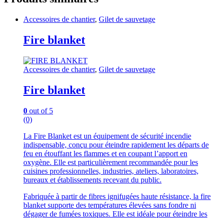
Accessoires de chantier
,
Gilet de sauvetage
Fire blanket
Accessoires de chantier
,
Gilet de sauvetage
Fire blanket
0
out of 5
(0)
La Fire Blanket est un équipement de sécurité incendie
indispensable, conçu pour éteindre rapidement les départs de
feu en étouffant les flammes et en coupant l’apport en
oxygène. Elle est particulièrement recommandée pour les
cuisines professionnelles, industries, ateliers, laboratoires,
bureaux et établissements recevant du public.
Fabriquée à partir de fibres ignifugées haute résistance, la fire
blanket supporte des températures élevées sans fondre ni
dégager de fumées toxiques. Elle est idéale pour éteindre les