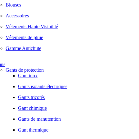
Blouses
Accessoires
Vêtements Haute Visibilité
Vêtements de pluie
Gamme Antichute
ins
Gants de protection
Gant inox
Gants isolants électriques
Gants tricotés
Gant chimique
Gants de manutention
Gant thermique