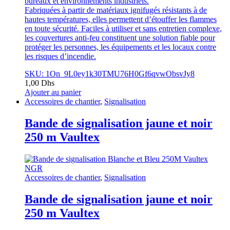
bureaux et environnements industriels.
Fabriquées à partir de matériaux ignifugés résistants à de
hautes températures, elles permettent d’étouffer les flammes
en toute sécurité. Faciles à utiliser et sans entretien complexe,
les couvertures anti-feu constituent une solution fiable pour
protéger les personnes, les équipements et les locaux contre
les risques d’incendie.
SKU: 1On_9L0ey1k30TMU76H0Gf6qvwObsvJy8
1,00
Dhs
Ajouter au panier
Accessoires de chantier
,
Signalisation
Bande de signalisation jaune et noir
250 m Vaultex
Accessoires de chantier
,
Signalisation
Bande de signalisation jaune et noir
250 m Vaultex