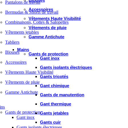
Blouses
Pantalons de travail
Accessoires
Bermudas & Shorts de travail
Vêtements Haute Visibilité
Combinaisons, Cottes & Salopettes
Vêtements de pluie
Vêtements jetables
Gamme Antichute
Tabliers
Mains
Blouses
Gants de protection
Gant inox
Accessoires
Gants isolants électriques
Vêtements Haute Visibilité
Gants tricotés
Vêtements de pluie
Gant chimique
Gamme Antichute
Gants de manutention
Gant thermique
ins
Gants de protection
Gants jetables
Gant inox
Gants cuir
Gants isolants électriques