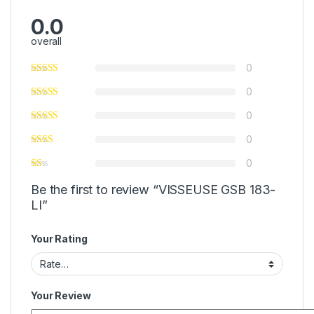
0.0
overall
0
0
0
0
0
Be the first to review “VISSEUSE GSB 183-
LI”
Your Rating
Your Review