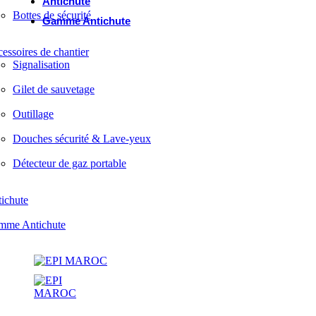
Antichute
Bottes de sécurité
Gamme Antichute
essoires de chantier
Signalisation
Gilet de sauvetage
Outillage
Douches sécurité & Lave-yeux
Détecteur de gaz portable
ichute
mme Antichute