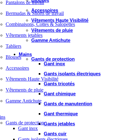
Blouses
Pantalons de travail
Accessoires
Bermudas & Shorts de travail
Vêtements Haute Visibilité
Combinaisons, Cottes & Salopettes
Vêtements de pluie
Vêtements jetables
Gamme Antichute
Tabliers
Mains
Blouses
Gants de protection
Gant inox
Accessoires
Gants isolants électriques
Vêtements Haute Visibilité
Gants tricotés
Vêtements de pluie
Gant chimique
Gamme Antichute
Gants de manutention
Gant thermique
ins
Gants de protection
Gants jetables
Gant inox
Gants cuir
Gants isolants électriques