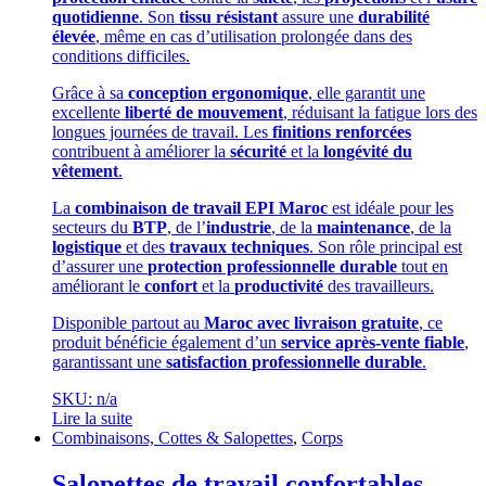
quotidienne
. Son
tissu résistant
assure une
durabilité
élevée
, même en cas d’utilisation prolongée dans des
conditions difficiles.
Grâce à sa
conception ergonomique
, elle garantit une
excellente
liberté de mouvement
, réduisant la fatigue lors des
longues journées de travail. Les
finitions renforcées
contribuent à améliorer la
sécurité
et la
longévité du
vêtement
.
La
combinaison de travail EPI Maroc
est idéale pour les
secteurs du
BTP
, de l’
industrie
, de la
maintenance
, de la
logistique
et des
travaux techniques
. Son rôle principal est
d’assurer une
protection professionnelle durable
tout en
améliorant le
confort
et la
productivité
des travailleurs.
Disponible partout au
Maroc avec livraison gratuite
, ce
produit bénéficie également d’un
service après-vente fiable
,
garantissant une
satisfaction professionnelle durable
.
SKU: n/a
Lire la suite
Combinaisons, Cottes & Salopettes
,
Corps
Salopettes de travail confortables