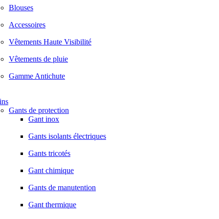
Blouses
Accessoires
Vêtements Haute Visibilité
Vêtements de pluie
Gamme Antichute
ins
Gants de protection
Gant inox
Gants isolants électriques
Gants tricotés
Gant chimique
Gants de manutention
Gant thermique