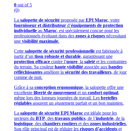
0
out of 5
(0)
La
salopette de sécurité
proposée par
EPI Maroc
, votre
fournisseur et distributeur
d’
équipements de protection
individuelle
au
Maroc
, est spécialement conçue pour les
professionnels évoluant dans des
zones à risques
nécessitant
une
visibilité maximale
.
Cette
salopette de sécurité professionnelle
est fabriquée à
partir d’un
tissu robuste et durable
, garantissant une
protection efficace
contre l’
usure
, la
saleté
et les contraintes
du terrain. Sa couleur
haute visibilité
associée aux
bandes
réfléchissantes
améliore la
sécurité des travailleurs
, de jour
comme de nuit.
Grâce à sa
conception ergonomique
, la salopette offre une
excellente
liberté de mouvement
et un
confort optimal
,
même lors des longues journées de travail. Les
bretelles
réglables
assurent un ajustement parfait et un bon maintien.
La
salopette de sécurité EPI Maroc
est idéale pour les
secteurs du
BTP
, des
travaux publics
, de l’
industrie
, de la
logistique
, des
chantiers routiers
et des
zones industrielles
.
Son rôle principal est de réduire les
risques d’accidents
et