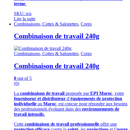
terme
.
SKU: n/a
Lire la suite
Combinaisons, Cottes & Salopettes
,
Corps
Combinaison de travail 240g
Combinaisons, Cottes & Salopettes
,
Corps
Combinaison de travail 240g
0
out of 5
(0)
La
combinaison de travail
proposée par
EPI Maroc
, votre
fournisseur et distributeur
d’
équipements de protection
individuelle
au
Maroc
, est conçue pour répondre aux besoins
des professionnels évoluant dans des
environnements de
travail intensifs
.
Cette
combinaison de travail professionnelle
offre une
protection efficace
contre la
saleté
, les
projections
et l’
usure