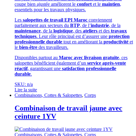
coupe bien ajustée améliorent le
confort
et le
maintien
,
essentiels pour les travaux physiques.
Les
salopettes de travail EPI Maroc
conviennent
parfaitement aux secteurs du
BTP
, de l’
industrie
, de la
maintenance
, de la
logistique
, des
ateliers
et des
travaux
techniques
. Leur rôle principal est d’assurer une
protection
professionnelle durable
tout en améliorant la
productivité
et
le
bien-être
des travailleurs.
Disponibles partout au
Maroc avec livraison gratuite
, ces
salopettes bénéficient également d’un
service après-vente
réactif
, garantissant une
satisfaction professionnelle
durable
.
SKU: n/a
Lire la suite
Combinaisons, Cottes & Salopettes
,
Corps
Combinaison de travail jaune avec
ceinture 1YV
Combinaisons, Cottes & Salopettes
,
Corps