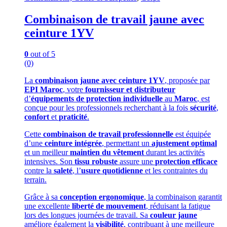
Combinaison de travail jaune avec
ceinture 1YV
0
out of 5
(0)
La
combinaison jaune avec ceinture 1YV
, proposée par
EPI Maroc
, votre
fournisseur et distributeur
d’
équipements de protection individuelle
au
Maroc
, est
conçue pour les professionnels recherchant à la fois
sécurité
,
confort
et
praticité
.
Cette
combinaison de travail professionnelle
est équipée
d’une
ceinture intégrée
, permettant un
ajustement optimal
et un meilleur
maintien du vêtement
durant les activités
intensives. Son
tissu robuste
assure une
protection efficace
contre la
saleté
, l’
usure quotidienne
et les contraintes du
terrain.
Grâce à sa
conception ergonomique
, la combinaison garantit
une excellente
liberté de mouvement
, réduisant la fatigue
lors des longues journées de travail. Sa
couleur jaune
améliore également la
visibilité
, contribuant à une meilleure