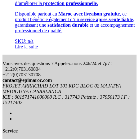
d’améliorer la
protection professionnelle
.
Disponible partout au
Maroc avec livraison gratuite
, ce
produit bénéficie également d’un
service après-vente fiable
,
garantissant une
satisfaction durable
et un accompagnement
professionnel de qualité.
SKU: n/a
Lire la suite
Vous avez des questions ? Appelez-nous 24h/24 et 7j/7 !
+212(0)703160804
+212(0)703130708
contact@epimaroc.com
PROJET ARRACHAD LOT 101 RDC BLOC 02 MAJATYA
MEDIOUNA CASABLANCA
ICE : 001571741000008 R.C : 317743 Patente : 37950173 I.F :
15217402
Service