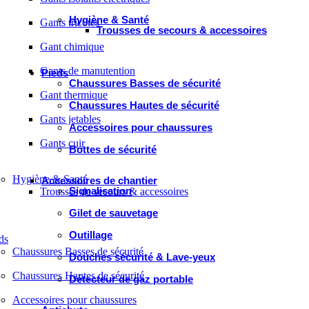
Hygiène & Santé
Gants tricotés
Trousses de secours & accessoires
Gant chimique
Gants de manutention
Pieds
Chaussures Basses de sécurité
Gant thermique
Chaussures Hautes de sécurité
Gants jetables
Accessoires pour chaussures
Gants cuir
Bottes de sécurité
Hygiène & Santé
Accessoires de chantier
Signalisation
Trousses de secours & accessoires
Gilet de sauvetage
Outillage
ds
Chaussures Basses de sécurité
Douches sécurité & Lave-yeux
Chaussures Hautes de sécurité
Détecteur de gaz portable
Accessoires pour chaussures