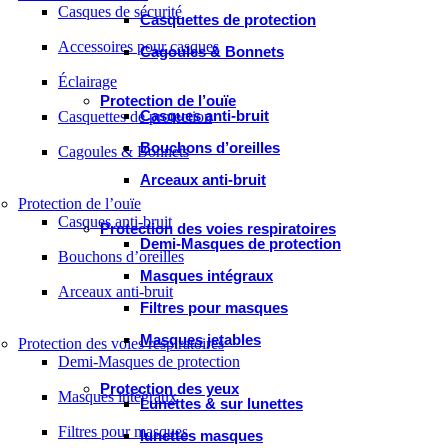
Casques de sécurité
Casquettes de protection
Accessoires pour casques
Cagoules & Bonnets
Éclairage
Protection de l’ouïe
Casques anti-bruit
Casquettes de protection
Bouchons d’oreilles
Cagoules & Bonnets
Arceaux anti-bruit
Protection de l’ouïe
Casques anti-bruit
Protection des voies respiratoires
Demi-Masques de protection
Bouchons d’oreilles
Masques intégraux
Arceaux anti-bruit
Filtres pour masques
Masques jetables
Protection des voies respiratoires
Demi-Masques de protection
Protection des yeux
Masques intégraux
Lunettes & sur lunettes
Filtres pour masques
lunettes masques