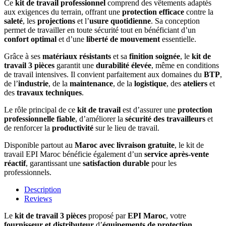
Ce
kit de travail professionnel
comprend des vêtements adaptés
aux exigences du terrain, offrant une
protection efficace
contre la
saleté
, les
projections
et l’
usure quotidienne
. Sa conception
permet de travailler en toute sécurité tout en bénéficiant d’un
confort optimal
et d’une
liberté de mouvement
essentielle.
Grâce à ses
matériaux résistants
et sa
finition soignée
, le
kit de
travail 3 pièces
garantit une
durabilité élevée
, même en conditions
de travail intensives. Il convient parfaitement aux domaines du
BTP
,
de l’
industrie
, de la
maintenance
, de la
logistique
, des
ateliers
et
des
travaux techniques
.
Le rôle principal de ce
kit de travail
est d’assurer une
protection
professionnelle fiable
, d’améliorer la
sécurité des travailleurs
et
de renforcer la
productivité
sur le lieu de travail.
Disponible partout au
Maroc avec livraison gratuite
, le kit de
travail EPI Maroc bénéficie également d’un
service après-vente
réactif
, garantissant une
satisfaction durable
pour les
professionnels.
Description
Reviews
Le
kit de travail 3 pièces
proposé par
EPI Maroc
, votre
fournisseur et distributeur
d’
équipements de protection