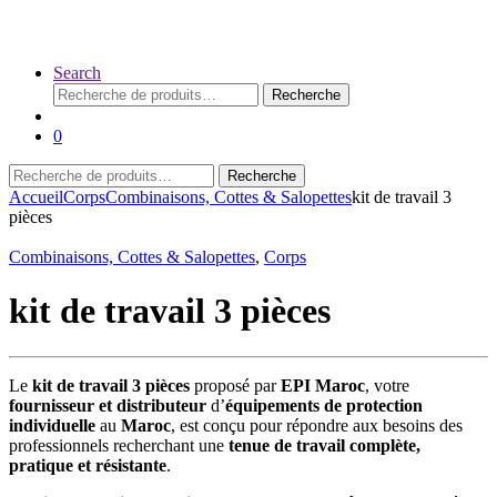
Search
Recherche
Recherche
pour :
0
Recherche
Recherche
pour :
Accueil
Corps
Combinaisons, Cottes & Salopettes
kit de travail 3
pièces
Combinaisons, Cottes & Salopettes
,
Corps
kit de travail 3 pièces
Le
kit de travail 3 pièces
proposé par
EPI Maroc
, votre
fournisseur et distributeur
d’
équipements de protection
individuelle
au
Maroc
, est conçu pour répondre aux besoins des
professionnels recherchant une
tenue de travail complète,
pratique et résistante
.