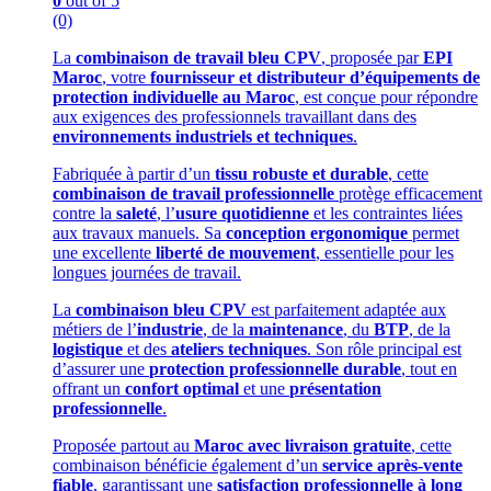
0
out of 5
(0)
La
combinaison de travail bleu CPV
, proposée par
EPI
Maroc
, votre
fournisseur et distributeur d’équipements de
protection individuelle au Maroc
, est conçue pour répondre
aux exigences des professionnels travaillant dans des
environnements industriels et techniques
.
Fabriquée à partir d’un
tissu robuste et durable
, cette
combinaison de travail professionnelle
protège efficacement
contre la
saleté
, l’
usure quotidienne
et les contraintes liées
aux travaux manuels. Sa
conception ergonomique
permet
une excellente
liberté de mouvement
, essentielle pour les
longues journées de travail.
La
combinaison bleu CPV
est parfaitement adaptée aux
métiers de l’
industrie
, de la
maintenance
, du
BTP
, de la
logistique
et des
ateliers techniques
. Son rôle principal est
d’assurer une
protection professionnelle durable
, tout en
offrant un
confort optimal
et une
présentation
professionnelle
.
Proposée partout au
Maroc avec livraison gratuite
, cette
combinaison bénéficie également d’un
service après-vente
fiable
, garantissant une
satisfaction professionnelle à long