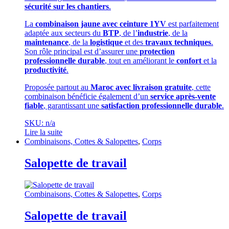
sécurité sur les chantiers
.
La
combinaison jaune avec ceinture 1YV
est parfaitement
adaptée aux secteurs du
BTP
, de l’
industrie
, de la
maintenance
, de la
logistique
et des
travaux techniques
.
Son rôle principal est d’assurer une
protection
professionnelle durable
, tout en améliorant le
confort
et la
productivité
.
Proposée partout au
Maroc avec livraison gratuite
, cette
combinaison bénéficie également d’un
service après-vente
fiable
, garantissant une
satisfaction professionnelle durable
.
SKU: n/a
Lire la suite
Combinaisons, Cottes & Salopettes
,
Corps
Salopette de travail
Combinaisons, Cottes & Salopettes
,
Corps
Salopette de travail