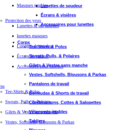
Masques jetables
Lunettes de soudeur
Écrans & visières
Protection des yeux
Accessoires pour lunettes
Lunettes & sur lunettes
lunettes masques
Corps
Lunettes de soudeur
Tee-Shirts & Polos
Sweats, Pulls, & Polaires
Écrans & visières
Gilets & Vestes sans manche
Accessoires pour lunettes
Vestes, Softshells, Blousons & Parkas
Pantalons de travail
rps
Tee-Shirts & Polos
Bermudas & Shorts de travail
Sweats, Pulls, & Polaires
Combinaisons, Cottes & Salopettes
Vêtements jetables
Gilets & Vestes sans manche
Tabliers
Vestes, Softshells, Blousons & Parkas