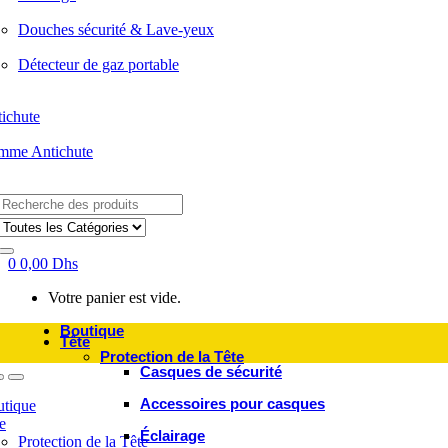
Douches sécurité & Lave-yeux
Détecteur de gaz portable
ichute
mme Antichute
Search
for:
0
0,00
Dhs
Votre panier est vide.
Boutique
Tête
Protection de la Tête
Casques de sécurité
Accessoires pour casques
tique
e
Éclairage
Protection de la Tête