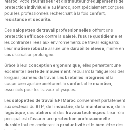
Maroc
, votre
fournisseur et distributeur
d’
équipements de
protection individuelle
au
Maroc
, sont spécialement conçues
pour les professionnels recherchant à la fois
confort
,
résistance
et
sécurité
.
Ces
salopettes de travail professionnelles
offrent une
protection efficace
contre la
saleté
, l’
usure quotidienne
et
les contraintes liées aux environnements de travail exigeants.
Leur
matière robuste
assure une
durabilité élevée
, même en
cas d’utilisation prolongée.
Grâce à leur
conception ergonomique
, elles permettent une
excellente
liberté de mouvement
, réduisant la fatigue lors des
longues journées de travail. Les
bretelles intégrées
et la
coupe bien ajustée améliorent le
confort
et le
maintien
,
essentiels pour les travaux physiques.
Les
salopettes de travail EPI Maroc
conviennent parfaitement
aux secteurs du
BTP
, de l’
industrie
, de la
maintenance
, de la
logistique
, des
ateliers
et des
travaux techniques
. Leur rôle
principal est d’assurer une
protection professionnelle
durable
tout en améliorant la
productivité
et le
bien-être
des