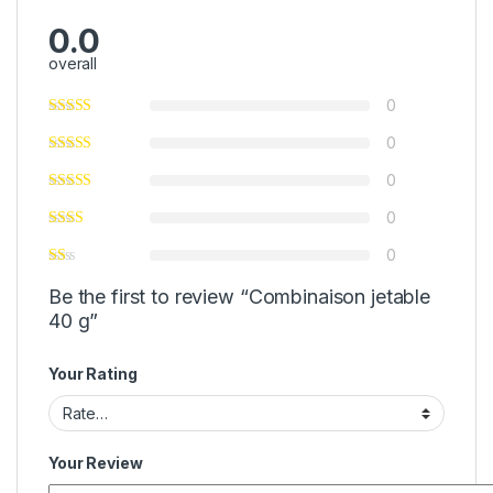
0.0
overall
0
0
0
0
0
Be the first to review “Combinaison jetable
40 g”
Your Rating
Your Review