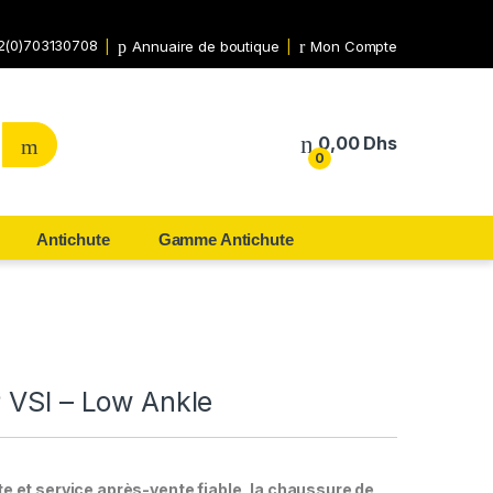
2(0)703130708
Annuaire de boutique
Mon Compte
0,00
Dhs
0
Antichute
Gamme Antichute
 VSI – Low Ankle
te et service après-vente fiable, la chaussure de