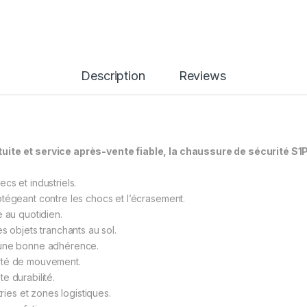
Description
Reviews
tuite et service après-vente fiable, la chaussure de sécurité S
cs et industriels.
tégeant contre les chocs et l’écrasement.
e au quotidien.
s objets tranchants au sol.
 une bonne adhérence.
erté de mouvement.
e durabilité.
tries et zones logistiques.