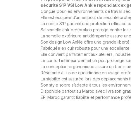
sécurité S1P VSI Low Ankle répond aux exig
Conçue pour les environnements de travail secs 
Elle est équipée d’un embout de sécurité proté
La norme S1P garantit une protection efficace a
Sa semelle anti-perforation protège contre les o
La semelle extérieure antidérapante assure u
Son design Low Ankle offre une grande libert
Fabriquée en cuir robuste pour une excellente d
Elle convient parfaitement aux ateliers, industri
Le confort intérieur permet un port prolongé san
La conception ergonomique assure un bon main
Résistante à l’usure quotidienne en usage profe
La stabilité est assurée lors des déplacements 
Son style sobre s’adapte à tous les environneme
Disponible partout au Maroc avec livraison gratu
EPI Maroc garantit fiabilité et performance prof