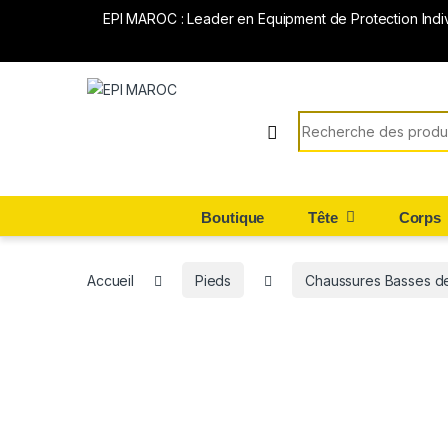
EPI MAROC : Leader en Equipment de Protection Indi
Search for:
Boutique
Tête
Corps
Accueil
Pieds
Chaussures Basses de