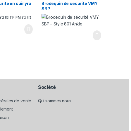
rité en cuir yra
Brodequin de sécurité VMY
SBP
Société
nérales de vente
Qui sommes nous
iement
aison