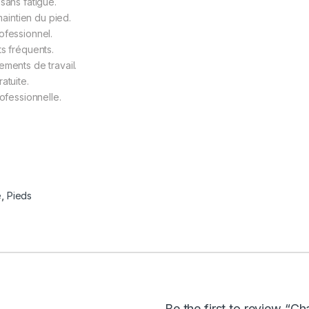
sans fatigue.
intien du pied.
ofessionnel.
ts fréquents.
ements de travail.
atuite.
rofessionnelle.
é
,
Pieds
Be the first to review “C