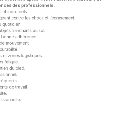
ences des professionnels.
et industriels.
geant contre les chocs et l’écrasement.
u quotidien.
bjets tranchants au sol.
ne bonne adhérence.
é de mouvement.
urabilité.
es et zones logistiques.
s fatigue.
tien du pied.
ssionnel.
fréquents.
nts de travail.
ite.
essionnelle.