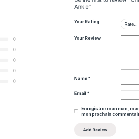
Ankle”
Your Rating
Your Review
0
0
0
0
Name
*
0
Email
*
Enregistrer mon nom, mon 
mon prochain commentair