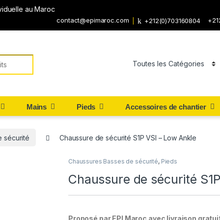
viduelle au Maroc
contact@epimaroc.com
+21
+212(0)703160804
Mains
Pieds
Accessoires de chantier
 sécurité
Chaussure de sécurité S1P VSI – Low Ankle
Chaussures Basses de sécurité
,
Pieds
Chaussure de sécurité S1P
Proposé par EPI Maroc avec livraison gratui