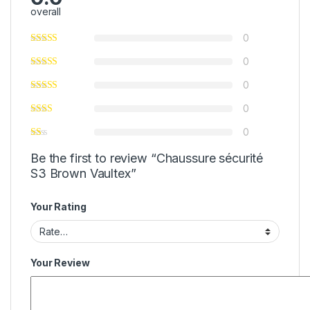
overall
0
0
0
0
0
Be the first to review “Chaussure sécurité
S3 Brown Vaultex”
Your Rating
Your Review