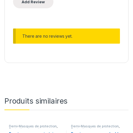
There are no reviews yet.
Produits similaires
Demi-Masques de protection
,
Demi-Masques de protection
,
Protection des voies
Protection des voies
respiratoires
respiratoires