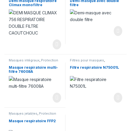
Demi masque respiratoire
Demi-masque avec double
Climax mono filtre
filtre
Masques intégraux
,
Protection
Filtres pour masques
,
des voies respiratoires
Protection des voies
respiratoires
Masque respiratoire multi-
Filtre respiratoire N75001L
filtre 76008A
Masques jetables
,
Protection
des voies respiratoires
Masque respiratoire FFP2