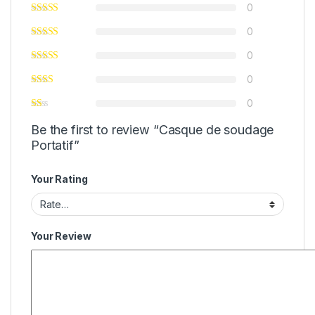
0
0
0
0
0
Be the first to review “Casque de soudage
Portatif”
Your Rating
Your Review