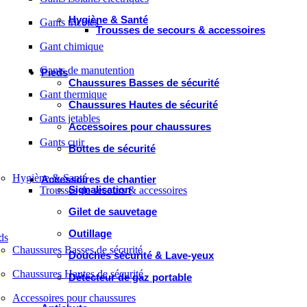
Hygiène & Santé
Gants tricotés
Trousses de secours & accessoires
Gant chimique
Gants de manutention
Pieds
Chaussures Basses de sécurité
Gant thermique
Chaussures Hautes de sécurité
Gants jetables
Accessoires pour chaussures
Gants cuir
Bottes de sécurité
Hygiène & Santé
Accessoires de chantier
Signalisation
Trousses de secours & accessoires
Gilet de sauvetage
Outillage
ds
Chaussures Basses de sécurité
Douches sécurité & Lave-yeux
Chaussures Hautes de sécurité
Détecteur de gaz portable
Accessoires pour chaussures