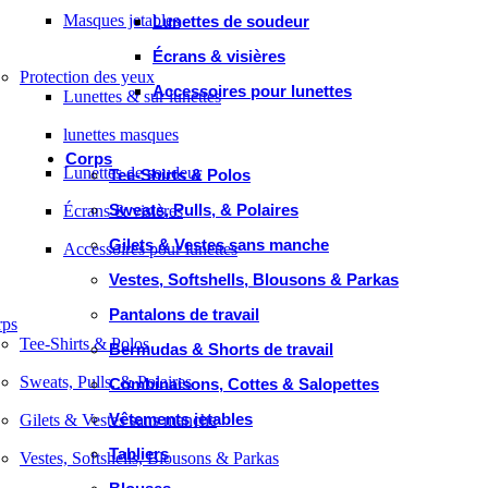
Masques jetables
Lunettes de soudeur
Écrans & visières
Protection des yeux
Accessoires pour lunettes
Lunettes & sur lunettes
lunettes masques
Corps
Lunettes de soudeur
Tee-Shirts & Polos
Sweats, Pulls, & Polaires
Écrans & visières
Gilets & Vestes sans manche
Accessoires pour lunettes
Vestes, Softshells, Blousons & Parkas
Pantalons de travail
rps
Tee-Shirts & Polos
Bermudas & Shorts de travail
Sweats, Pulls, & Polaires
Combinaisons, Cottes & Salopettes
Vêtements jetables
Gilets & Vestes sans manche
Tabliers
Vestes, Softshells, Blousons & Parkas