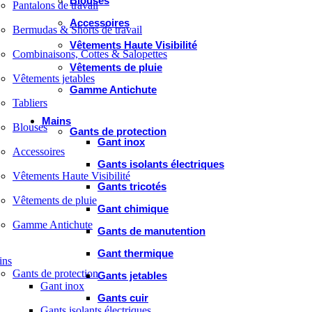
Blouses
Pantalons de travail
Accessoires
Bermudas & Shorts de travail
Vêtements Haute Visibilité
Combinaisons, Cottes & Salopettes
Vêtements de pluie
Vêtements jetables
Gamme Antichute
Tabliers
Mains
Blouses
Gants de protection
Gant inox
Accessoires
Gants isolants électriques
Vêtements Haute Visibilité
Gants tricotés
Vêtements de pluie
Gant chimique
Gamme Antichute
Gants de manutention
Gant thermique
ins
Gants de protection
Gants jetables
Gant inox
Gants cuir
Gants isolants électriques