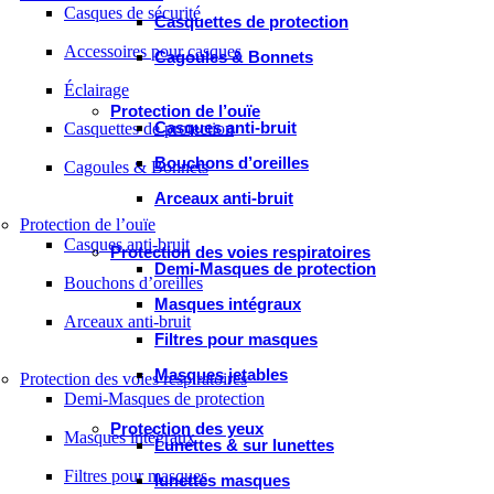
Casques de sécurité
Casquettes de protection
Accessoires pour casques
Cagoules & Bonnets
Éclairage
Protection de l’ouïe
Casques anti-bruit
Casquettes de protection
Bouchons d’oreilles
Cagoules & Bonnets
Arceaux anti-bruit
Protection de l’ouïe
Casques anti-bruit
Protection des voies respiratoires
Demi-Masques de protection
Bouchons d’oreilles
Masques intégraux
Arceaux anti-bruit
Filtres pour masques
Masques jetables
Protection des voies respiratoires
Demi-Masques de protection
Protection des yeux
Masques intégraux
Lunettes & sur lunettes
Filtres pour masques
lunettes masques