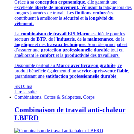
Grâce à sa
conception ergonomique
, elle garantit une
excellente
liberté de mouvement
, réduisant la fatigue lors des
longues journées de travail. Les
finitions renforcées
contribuent à améliorer la
sécurité
et la
longévité du
vêtement
.
La
combinaison de travail EPI Maroc
est idéale pour les
secteurs du
BTP
, de l’
industrie
, de la
maintenance
, de la
logistique
et des
travaux techniques
. Son rôle principal est
d’assurer une
protection professionnelle durable
tout en
améliorant le
confort
et la
productivité
des travailleurs.
Disponible partout au
Maroc avec livraison gratuite
, ce
produit bénéficie également d’un
service après-vente fiable
,
garantissant une
satisfaction professionnelle durable
.
SKU: n/a
Lire la suite
Combinaisons, Cottes & Salopettes
,
Corps
Combinaison de travail anti-chaleur
LBFRD