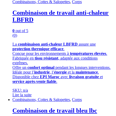
Combinaisons, Cottes & Salopettes
,
Corps
Combinaison de travail anti-chaleur
LBFRD
0
out of 5
(0)
La
combinaison anti-chaleur LBFRD
assure une
protection thermique efficace
.
Conçue pour les environnements à
températures élevées
.
Fabriquée en
tissu résistant
, adaptée aux conditions
extrêmes.
Offre un
confort optimal
pendant les longues interventions.
Idéale pour l’
industrie
, l’
énergie
et la
maintenance
.
Disponible chez
EPI Maroc
avec
livraison gratuite
et
service après-vente fiable
.
SKU: n/a
Lire la suite
Combinaisons, Cottes & Salopettes
,
Corps
Combinaison de travail bleu lbc