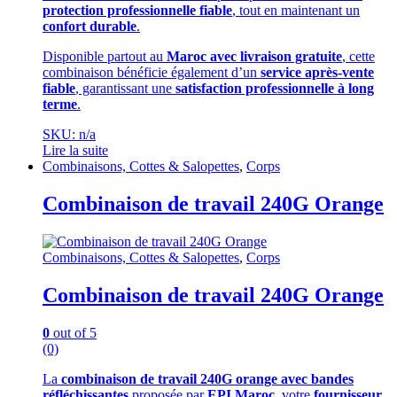
protection professionnelle fiable
, tout en maintenant un
confort durable
.
Disponible partout au
Maroc avec livraison gratuite
, cette
combinaison bénéficie également d’un
service après-vente
fiable
, garantissant une
satisfaction professionnelle à long
terme
.
SKU: n/a
Lire la suite
Combinaisons, Cottes & Salopettes
,
Corps
Combinaison de travail 240G Orange
Combinaisons, Cottes & Salopettes
,
Corps
Combinaison de travail 240G Orange
0
out of 5
(0)
La
combinaison de travail 240G orange avec bandes
réfléchissantes
proposée par
EPI Maroc
, votre
fournisseur