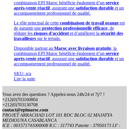
combinaison EPI Maroc bénéficie également d’un
service
après-vente réactif
, assurant une
satisfaction durable
et un
accompagnement professionnel de qualité.
Le rôle principal de cette
combinaison de travail orange
est
de garantir une
protection professionnelle efficace
, de
réduire les
risques d’accident
et d’améliorer la
sécurité des
travailleurs
sur le terrain.
Disponible partout au
Maroc avec livraison gratuite
, la
combinaison EPI Maroc bénéficie également d’un
service
après-vente réactif
, assurant une
satisfaction durable
et un
accompagnement professionnel de qualité.
SKU: n/a
Lire la suite
Vous avez des questions ? Appelez-nous 24h/24 et 7j/7 !
+212(0)703160804
+212(0)703130708
contact@epimaroc.com
PROJET ARRACHAD LOT 101 RDC BLOC 02 MAJATYA
MEDIOUNA CASABLANCA
ICE : 001571741000008 R.C : 317743 Patente : 37950173 I.F :