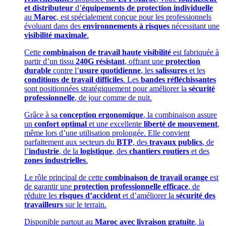
et distributeur
d’
équipements de protection individuelle
au
Maroc
, est spécialement conçue pour les professionnels
évoluant dans des
environnements à risques
nécessitant une
visibilité maximale
.
Cette
combinaison de travail haute visibilité
est fabriquée à
partir d’un tissu
240G résistant
, offrant une
protection
durable
contre l’
usure quotidienne
, les
salissures
et les
conditions de travail difficiles
. Les
bandes réfléchissantes
sont positionnées stratégiquement pour améliorer la
sécurité
professionnelle
, de jour comme de nuit.
Grâce à sa
conception ergonomique
, la combinaison assure
un
confort optimal
et une excellente
liberté de mouvement
,
même lors d’une utilisation prolongée. Elle convient
parfaitement aux secteurs du
BTP
, des
travaux publics
, de
l’
industrie
, de la
logistique
, des
chantiers routiers
et des
zones industrielles
.
Le rôle principal de cette
combinaison de travail orange
est
de garantir une
protection professionnelle efficace
, de
réduire les
risques d’accident
et d’améliorer la
sécurité des
travailleurs
sur le terrain.
Disponible partout au
Maroc avec livraison gratuite
, la