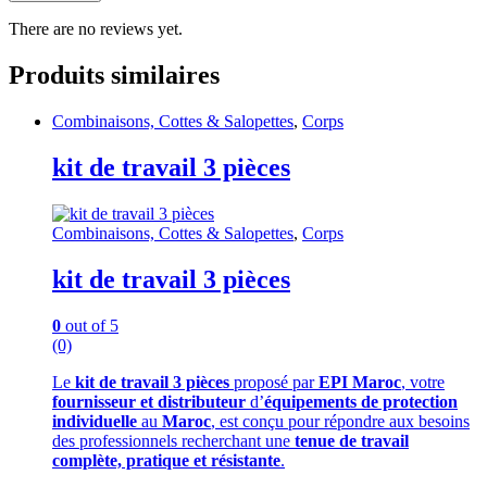
There are no reviews yet.
Produits similaires
Combinaisons, Cottes & Salopettes
,
Corps
kit de travail 3 pièces
Combinaisons, Cottes & Salopettes
,
Corps
kit de travail 3 pièces
0
out of 5
(0)
Le
kit de travail 3 pièces
proposé par
EPI Maroc
, votre
fournisseur et distributeur
d’
équipements de protection
individuelle
au
Maroc
, est conçu pour répondre aux besoins
des professionnels recherchant une
tenue de travail
complète, pratique et résistante
.