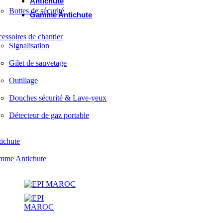
Antichute
Bottes de sécurité
Gamme Antichute
essoires de chantier
Signalisation
Gilet de sauvetage
Outillage
Douches sécurité & Lave-yeux
Détecteur de gaz portable
ichute
mme Antichute