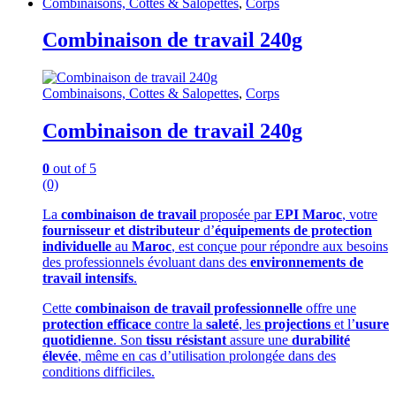
Combinaisons, Cottes & Salopettes
,
Corps
Combinaison de travail 240g
Combinaisons, Cottes & Salopettes
,
Corps
Combinaison de travail 240g
0
out of 5
(0)
La
combinaison de travail
proposée par
EPI Maroc
, votre
fournisseur et distributeur
d’
équipements de protection
individuelle
au
Maroc
, est conçue pour répondre aux besoins
des professionnels évoluant dans des
environnements de
travail intensifs
.
Cette
combinaison de travail professionnelle
offre une
protection efficace
contre la
saleté
, les
projections
et l’
usure
quotidienne
. Son
tissu résistant
assure une
durabilité
élevée
, même en cas d’utilisation prolongée dans des
conditions difficiles.