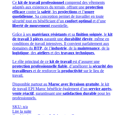
Ce
kit de travail professionnel
comprend des vêtements
adaptés aux exigences du terrain, offrant une
protection
efficace
contre la
saleté
, les
projections
et l’
usure
quotidienne
. Sa conception permet de travailler en toute
sécurité tout en bénéficiant d’un
confort optimal
et d’une
liberté de mouvement
essentielle.
Grâce à ses
matériaux résistants
et sa
finition soignée
, le
kit
de travail 3 pièces
garantit une
durabilité élevée
, même en
conditions de travail intensives. Il convient parfaitement aux
domaines du
BTP
, de l’
industrie
, de la
maintenance
, de la
logistique
, des
ateliers
et des
travaux techniques
.
Le rôle principal de ce
kit de travail
est d’assurer une
protection professionnelle fiable
, d’améliorer la
sécurité des
travailleurs
et de renforcer la
productivité
sur le lieu de
travail.
Disponible partout au
Maroc avec livraison gratuite
, le kit
de travail EPI Maroc bénéficie également d’un
service après-
vente réactif
, garantissant une
satisfaction durable
pour les
professionnels.
SKU: n/a
Lire la suite