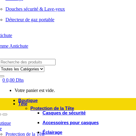
Douches sécurité & Lave-yeux
Détecteur de gaz portable
ichute
mme Antichute
Search
for:
0
0,00
Dhs
Votre panier est vide.
Boutique
Tête
Protection de la Tête
Casques de sécurité
Accessoires pour casques
tique
e
Éclairage
Protection de la Tête