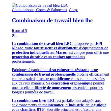
Combinaisons, Cottes & Salopettes
,
Corps
Combinaison de travail bleu lbc
0
out of 5
(0)
La
combinaison de travail bleu LBC
, proposée par
EPI
Maroc
, votre
fournisseur et distributeur
d’
équipements de
protection individuelle au Maroc
, est conçue pour offrir une
protection durable
et un
confort optimal
aux
professionnels.
Fabriquée à partir d’un
tissu robuste et résistant
, cette
combinaison de travail professionnelle
protège efficacement
contre la
saleté
, l’
usure quotidienne
et les contraintes liées
aux travaux manuels. Sa
conception ergonomique
permet
une excellente
liberté de mouvement
, essentielle pour les
longues journées de travail.
La
combinaison bleu LBC
est parfaitement adaptée aux
environnements de
maintenance
, d’
industrie
, de
logistique
et de
chantiers BTP
. Son rôle principal est d’assurer une