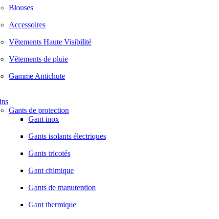
Blouses
Accessoires
Vêtements Haute Visibilité
Vêtements de pluie
Gamme Antichute
ins
Gants de protection
Gant inox
Gants isolants électriques
Gants tricotés
Gant chimique
Gants de manutention
Gant thermique